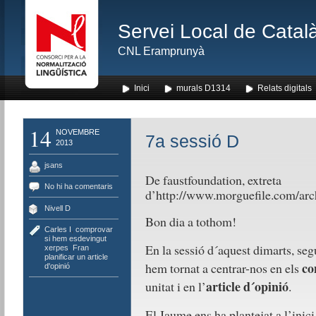
Servei Local de Català
CNL Eramprunyà
Inici
murals D1314
Relats digitals
14
NOVEMBRE
7a sessió D
2013
jsans
De faustfoundation, extreta
No hi ha comentaris
d’http://www.morguefile.com/arc
Nivell D
Bon dia a tothom!
Carles I
,
comprovar
si hem esdevingut
En la sessió d´aquest dimarts, seg
xerpes
,
Fran
,
planificar un article
co
hem tornat a centrar-nos en els
d'opinió
article d´opinió
unitat i en l’
.
El Jaume ens ha plantejat a l’inici