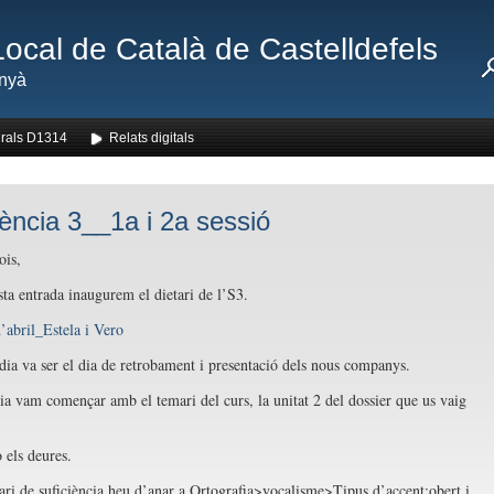
Local de Català de Castelldefels
nyà
rals D1314
Relats digitals
iència 3__1a i 2a sessió
ois,
a entrada inaugurem el dietari de l’S3.
d’abril_Estela i Vero
dia va ser el dia de retrobament i presentació dels nous companys.
ia vam començar amb el temari del curs, la unitat 2 del dossier que us vaig
 els deures.
rari de suficiència heu d’anar a Ortografia>vocalisme>Tipus d’accent:obert i