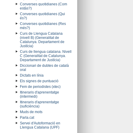
Converses quotidianes (Com
estàs?)
Converses quotidianes (Qui
és?)
Converses quotidianes (Res
més?)
Curs de Llengua Catalana
(nivell B) (Generalitat de
Catalunya. Departament de
Justícia)
Curs de llengua catalana. Nivell
C (Generalitat de Catalunya.
Departament de Justícia)
Diccionari de dubtes de català
oral
Dictats en línia
Els signes de puntuació
Fem de periodistes (xtec)
Itineraris d'aprenentatge
(intermedi)
Itineraris d'aprenentatge
(suficiència)
Muds de mots
Parla.cat
Servei d'Autoformació en
Llengua Catalana (UPF)