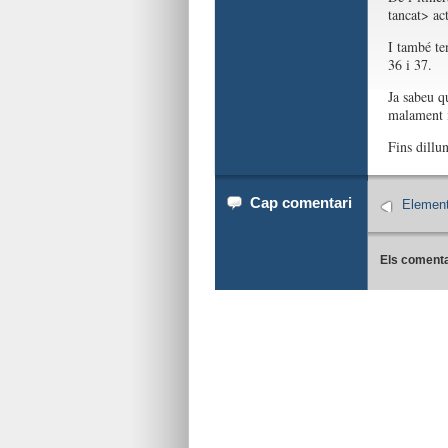
tancat> act
I també te
36 i 37.
Ja sabeu q
malament i
Fins dillun
Cap comentari
Element
Els comenta