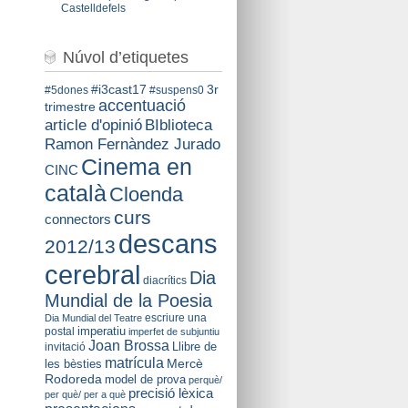
Castelldefels
Núvol d’etiquetes
#i3cast17
3r
#5dones
#suspens0
accentuació
trimestre
BIblioteca
article d'opinió
Ramon Fernàndez Jurado
Cinema en
CINC
català
Cloenda
curs
connectors
descans
2012/13
cerebral
Dia
diacrítics
Mundial de la Poesia
escriure una
Dia Mundial del Teatre
imperatiu
postal
imperfet de subjuntiu
Joan Brossa
Llibre de
invitació
matrícula
Mercè
les bèsties
Rodoreda
model de prova
perquè/
precisió lèxica
per què/ per a què