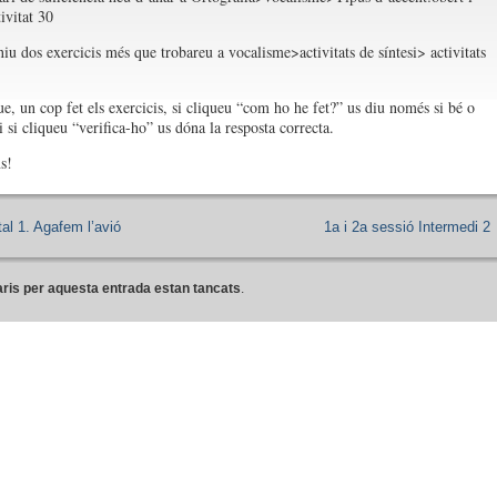
ivitat 30
niu dos exercicis més que trobareu a vocalisme>activitats de síntesi> activitats
ue, un cop fet els exercicis, si cliqueu “com ho he fet?” us diu només si bé o
 si cliqueu “verifica-ho” us dóna la resposta correcta.
s!
al 1. Agafem l’avió
1a i 2a sessió Intermedi 2
ris per aquesta entrada estan tancats
.