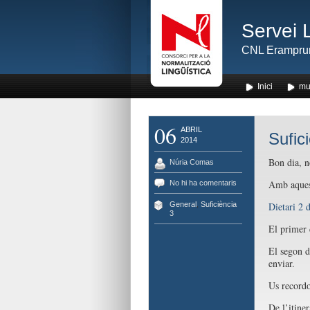
Servei 
CNL Erampru
Inici
mu
06
ABRIL
Sufic
2014
Bon dia, n
Núria Comas
Amb aquest
No hi ha comentaris
General
,
Suficiència
Dietari 2 
3
El primer 
El segon d
enviar.
Us recordo
De l’itine