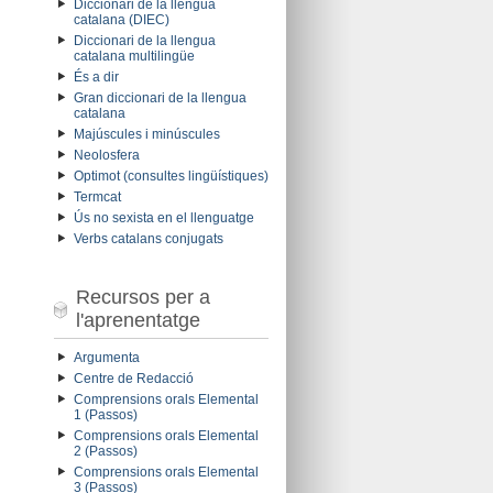
Diccionari de la llengua
catalana (DIEC)
Diccionari de la llengua
catalana multilingüe
És a dir
Gran diccionari de la llengua
catalana
Majúscules i minúscules
Neolosfera
Optimot (consultes lingüístiques)
Termcat
Ús no sexista en el llenguatge
Verbs catalans conjugats
Recursos per a
l'aprenentatge
Argumenta
Centre de Redacció
Comprensions orals Elemental
1 (Passos)
Comprensions orals Elemental
2 (Passos)
Comprensions orals Elemental
3 (Passos)