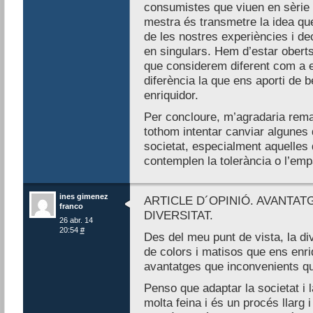
consumistes que viuen en sèrie
mestra és transmetre la idea q
de les nostres experiències i de
en singulars. Hem d’estar oberts
que considerem diferent com a 
diferència la que ens aporti de 
enriquidor.
Per concloure, m’agradaria rema
tothom intentar canviar algunes
societat, especialment aquelles 
contemplen la tolerància o l’emp
ines gimenez
ARTICLE D´OPINIÓ. AVANTAT
franco
DIVERSITAT.
26 abr. 14
20:54
#
Des del meu punt de vista, la di
de colors i matisos que ens enri
avantatges que inconvenients q
Penso que adaptar la societat i la
molta feina i és un procés llarg 