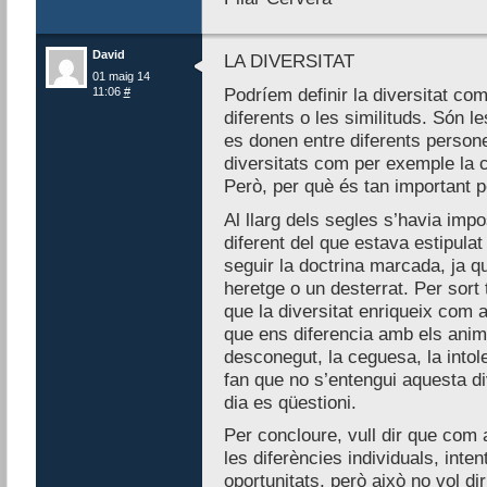
David
LA DIVERSITAT
01 maig 14
11:06
#
Podríem definir la diversitat co
diferents o les similituds. Són le
es donen entre diferents persone
diversitats com per exemple la cul
Però, per què és tan important p
Al llarg dels segles s’havia impo
diferent del que estava estipulat 
seguir la doctrina marcada, ja q
heretge o un desterrat. Per sort
que la diversitat enriqueix com
que ens diferencia amb els anim
desconegut, la ceguesa, la intol
fan que no s’entengui aquesta di
dia es qüestioni.
Per concloure, vull dir que com 
les diferències individuals, inte
oportunitats, però això no vol di