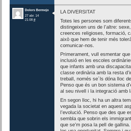
Dolors Bermejo
LA DIVERSITAT
27 abr. 14
21:08
#
Totes les persones som diferent
distingeixen uns de l’altre: sexe
creences religioses, formació, ca
això que hem de tenir més tolerà
comunicar-nos.
Primerament, vull esmentar que 
inclusió en les escoles ordinàrie
que infants amb una discapacita
classe ordinària amb la resta d’i
treball, només se´ls dóna lloc de
Penso que és un bon sistema d’
al seu nivell i la integració amb l
En segon lloc, hi ha un altra te
vegada la societat en aquest as
l’evolució. Penso que des que e
sembla que sobrin els immigrant
que se’m posa la pell de gallina.
los una oportunitat. Sempre i qua