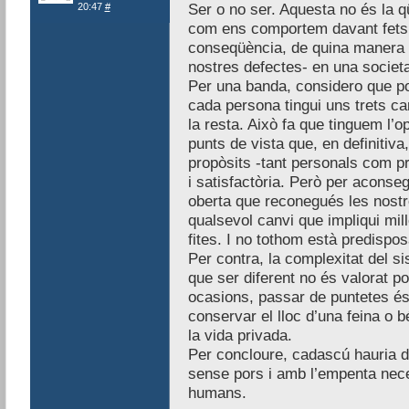
20:47
#
Ser o no ser. Aquesta no és la q
com ens comportem davant fets p
conseqüència, de quina manera in
nostres defectes- en una societ
Per una banda, considero que pot
cada persona tingui uns trets ca
la resta. Això fa que tinguem l’op
punts de vista que, en definitiva
propòsits -tant personals com p
i satisfactòria. Però per aconse
oberta que reconegués les nostr
qualsevol canvi que impliqui mil
fites. I no tothom està predispos
Per contra, la complexitat del 
que ser diferent no és valorat p
ocasions, passar de puntetes és
conservar el lloc d’una feina o b
la vida privada.
Per concloure, cadascú hauria d’a
sense pors i amb l’empenta nec
humans.