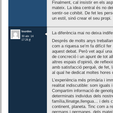
Finalment, cal insistir en els as
mateix. La idea central és no dei
sentir-se cohibit. De fet les pe
un estil, sinó crear el seu propi.
lourdes
La diferència mai no deixa indife
30 abr. 14
17:26
#
Després de molts anys treballant 
com a riquesa se’m fa difícil fe
aquest debat. Però vet aquí una o
de concreció i un apunt de tot a
altres espais d’opinió, de reflexió
amb satisfacció perquè, de fet, 
al qual he dedicat moltes hores d
L’experiència més primària i im
realitat indiscutible: som iguals
Compartim informació de genotip,
determinats individus dels nost
família,llinatge,llengua… i dels 
continent, planeta. Tinc com a r
germans i germanes, dels matei