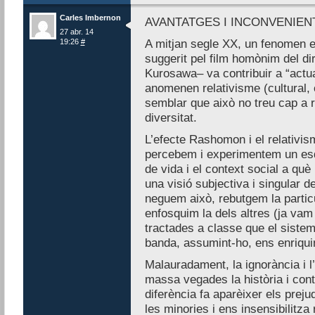
Carles Imbernon
AVANTATGES I INCONVENIENT
27 abr. 14
19:26
#
A mitjan segle XX, un fenomen 
suggerit pel film homònim del di
Kurosawa– va contribuir a “actual
anomenen relativisme (cultural,
semblar que això no treu cap a r
diversitat.
L’efecte Rashomon i el relativ
percebem i experimentem un esd
de vida i el context social a qu
una visió subjectiva i singular de
neguem això, rebutgem la particul
enfosquim la dels altres (ja va
tractades a classe que el siste
banda, assumint-ho, ens enriqu
Malauradament, la ignorància i 
massa vegades la història i cont
diferència fa aparèixer els prejud
les minories i ens insensibilitza