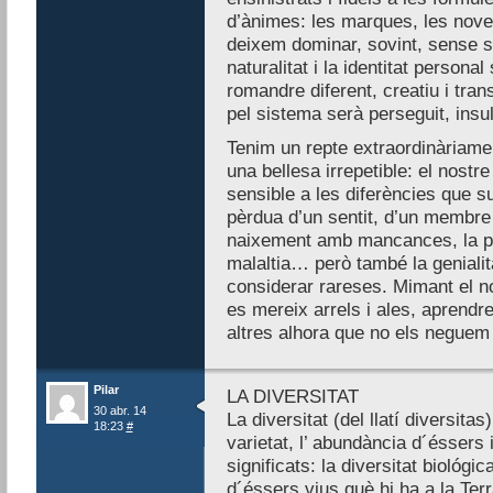
d’ànimes: les marques, les novet
deixem dominar, sovint, sense s
naturalitat i la identitat persona
romandre diferent, creatiu i tra
pel sistema serà perseguit, insult
Tenim un repte extraordinàriamen
una bellesa irrepetible: el nostre
sensible a les diferències que su
pèrdua d’un sentit, d’un membre 
naixement amb mancances, la pobr
malaltia… però també la genialit
considerar rareses. Mimant el no
es mereix arrels i ales, aprendre
altres alhora que no els neguem l
Pilar
LA DIVERSITAT
30 abr. 14
La diversitat (del llatí diversitas
18:23
#
varietat, l’ abundància d´éssers 
significats: la diversitat biológic
d´éssers vius què hi ha a la Terr