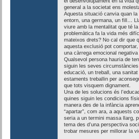
el desenvolupament en la vida q
general a la societat ens molest
Aquesta situació canvia quan la
entorn, una germana, un fill… L
viure amb la mentalitat que té l
problemàtica fa la vida més difíc
mateixos drets? No cal dir que q
aquesta exclusió pot comportar, 
una càrrega emocional negativa 
Qualsevol persona hauria de teni
siguin les seves circumstàncies
educació, un treball, una sanitat
estaments treballin per aconseg
que tots visquem dignament.
Una de les solucions és l’educac
quines siguin les condicions fís
manera des de la infància apren
“apartar”, com ara, a aquests co
seria a un termini massa llarg, p
tema des d’una perspectiva socia
trobar mesures per millorar la vi