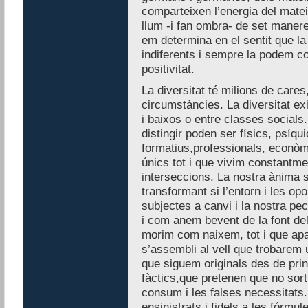
comparteixen l’energia del mat
llum -i fan ombra- de set manere
em determina en el sentit que la
indiferents i sempre la podem c
positivitat.
La diversitat té milions de care
circumstàncies. La diversitat ex
i baixos o entre classes social
distingir poden ser físics, psíqu
formatius,professionals, econòm
únics tot i que vivim constantme
interseccions. La nostra ànima s
transformant si l’entorn i les op
subjectes a canvi i la nostra pecu
i com anem bevent de la font del
morim com naixem, tot i que apa
s’assembli al vell que trobarem u
que siguem originals des de princ
fàctics,que pretenen que no sorti
consum i les falses necessitats
ensinistrats i fidels a les fórm