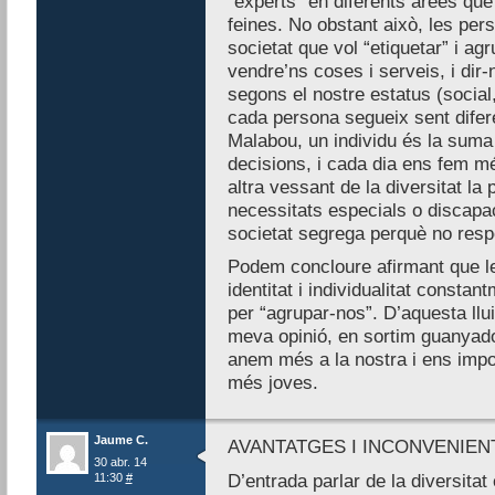
“experts” en diferents àrees que
feines. No obstant això, les per
societat que vol “etiquetar” i agr
vendre’ns coses i serveis, i dir
segons el nostre estatus (social,
cada persona segueix sent difere
Malabou, un individu és la suma
decisions, i cada dia ens fem 
altra vessant de la diversitat l
necessitats especials o discapac
societat segrega perquè no resp
Podem concloure afirmant que l
identitat i individualitat consta
per “agrupar-nos”. D’aquesta llui
meva opinió, en sortim guanyad
anem més a la nostra i ens imp
més joves.
Jaume C.
AVANTATGES I INCONVENIENT
30 abr. 14
11:30
#
D’entrada parlar de la diversitat