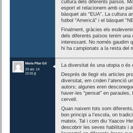
cultura dels diferents països. 
esport el relacionem amb un país
bàsquet als “EUA”. La cultura a
futbol “Americà” i el bàsquet “N
Finalment, gràcies els esdeveni
dels diferents països tenim una d
interessant. No només gaudim q
hi ha campionats a la resta del m
Maria Pilar Gil
La diversitat és una utopia o és 
29 abr. 14
15:55
#
Després de llegir els articles p
diversitat, em criden l’atenció 
autors; algunes eren desconegude
haver-les “pensat” en paraules, 
cervell.
Quan naixem tots som diferents
bon principi a l’escola, on tradi
mateix. Tal i com diu Yaacov He
descobrir les seves habilitats i 