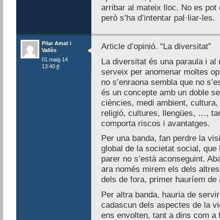
arribar al mateix lloc. No es pot
però s’ha d’intentar pal·liar-les.
Pilar Amat i
Article d’opinió. “La diversitat”
Vallès
01 maig 14
La diversitat és una paraula i a
13:40
#
serveix per anomenar moltes opi
no s’enraona sembla que no s’esti
és un concepte amb un doble sent
ciències, medi ambient, cultura, b
religió, cultures, llengües, …, t
comporta riscos i avantatges.
Per una banda, fan perdre la vis
global de la societat social, que
parer no s’està aconseguint. Aba
ara només mirem els dels altres 
dels de fora, primer hauríem de a
Per altra banda, hauria de servi
cadascun dels aspectes de la vid
ens envolten, tant a dins com a 