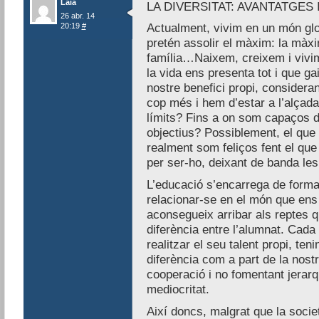
Laia
LA DIVERSITAT: AVANTATGES
26 abr. 14
20:19
#
Actualment, vivim en un món glob
pretén assolir el màxim: la màxima
família…Naixem, creixem i vivim
la vida ens presenta tot i que g
nostre benefici propi, considera
cop més i hem d’estar a l’alçada,
límits? Fins a on som capaços d’
objectius? Possiblement, el que 
realment som feliços fent el qu
per ser-ho, deixant de banda les 
L’educació s’encarrega de formar
relacionar-se en el món que ens
aconsegueix arribar als reptes q
diferència entre l’alumnat. Cada 
realitzar el seu talent propi, te
diferència com a part de la nos
cooperació i no fomentant jerar
mediocritat.
Així doncs, malgrat que la societ