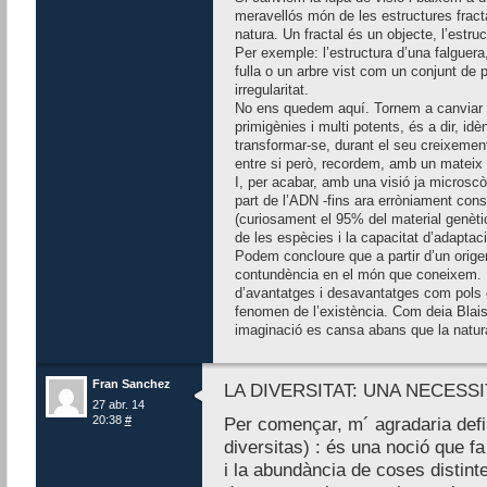
meravellós món de les estructures frac
natura. Un fractal és un objecte, l’estru
Per exemple: l’estructura d’una falguera, 
fulla o un arbre vist com un conjunt de pe
irregularitat.
No ens quedem aquí. Tornem a canviar l
primigènies i multi potents, és a dir, id
transformar-se, durant el seu creixement
entre si però, recordem, amb un mateix 
I, per acabar, amb una visió ja microsc
part de l’ADN -fins ara erròniament cons
(curiosament el 95% del material genètic
de les espècies i la capacitat d’adaptaci
Podem concloure que a partir d’un orige
contundència en el món que coneixem. É
d’avantatges i desavantatges com pols o
fenomen de l’existència. Com deia Blais
imaginació es cansa abans que la natur
Fran Sanchez
LA DIVERSITAT: UNA NECESSI
27 abr. 14
20:38
#
Per començar, m´ agradaria definir
diversitas) : és una noció que fa 
i la abundància de coses distint