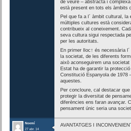
de veure – abstracta i complexa 
està present en tots els àmbits d
Pel que fa a l´ àmbit cultural, la 
múltiples cultures està consider
contribueix al coneixement. Cada
seva cultura sigui respectada pe
per les autoritats.
En primer lloc↑ és necessària l´ 
la societat, de les diferents for
això aconseguirem una societat mé
Estat ha de garantir la protecci
Constitució Espanyola de 1978 – 
aquestes.
Per concloure, cal destacar que 
protegir la diversitat de pensam
diferències ens faran avançar. 
pensament únic seria una societa
Noemí
AVANTATGES I INCONVENIENT
27 abr. 14