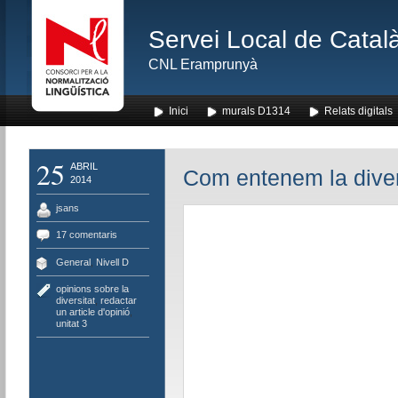
Servei Local de Català
CNL Eramprunyà
Inici
murals D1314
Relats digitals
25
ABRIL
Com entenem la diver
2014
jsans
17 comentaris
General
,
Nivell D
opinions sobre la
diversitat
,
redactar
un article d'opinió
,
unitat 3