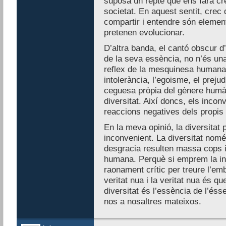
suposa un repte que ens farà cr
societat. En aquest sentit, crec 
compartir i entendre són element
pretenen evolucionar.
D’altra banda, el cantó obscur 
de la seva essència, no n’és una 
reflex de la mesquinesa humana: l
intolerància, l’egoisme, el preju
ceguesa pròpia del gènere humà 
diversitat. Així doncs, els incon
reaccions negatives dels propi
En la meva opinió, la diversitat 
inconvenient. La diversitat nomé
desgracia resulten massa cops in
humana. Perquè si emprem la inte
raonament crític per treure l’emb
veritat nua i la veritat nua és 
diversitat és l’essència de l’és
nos a nosaltres mateixos.