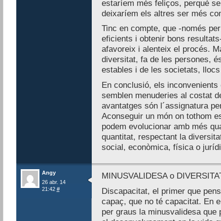
estaríem més feliços, perquè se
deixaríem els altres ser més co
Tinc en compte, que -només per 
eficients i obtenir bons resultats-
afavoreix i alenteix el procés. Ma
diversitat, fa de les persones, 
estables i de les societats, llocs
En conclusió, els inconvenients 
semblen menuderies al costat de
avantatges són l´assignatura pe
Aconseguir un món on tothom est
podem evolucionar amb més qua
quantitat, respectant la diversit
social, econòmica, física o juríd
Angy
MINUSVALIDESA o DIVERSITA
26 abr. 14
21:42
#
Discapacitat, el primer que pen
capaç, que no té capacitat. En 
per graus la minusvalidesa que pu