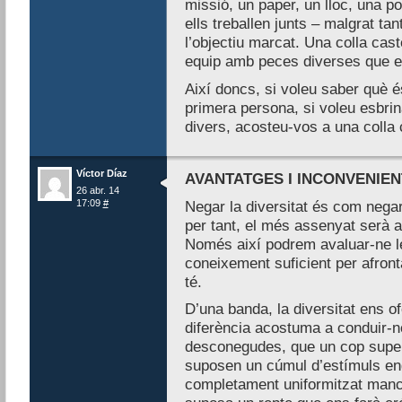
missió, un paper, un lloc, una posi
ells treballen junts – malgrat ta
l’objectiu marcat. Una colla cast
equip amb peces diverses que en
Així doncs, si voleu saber què és 
primera persona, si voleu esbrin
divers, acosteu-vos a una colla 
Víctor Díaz
AVANTATGES I INCONVENIEN
26 abr. 14
17:09
#
Negar la diversitat és com negar
per tant, el més assenyat serà ac
Només així podrem avaluar-ne le
coneixement suficient per afront
té.
D’una banda, la diversitat ens of
diferència acostuma a conduir-n
desconegudes, que un cop supera
suposen un cúmul d’estímuls eng
completament uniformitzat mancar