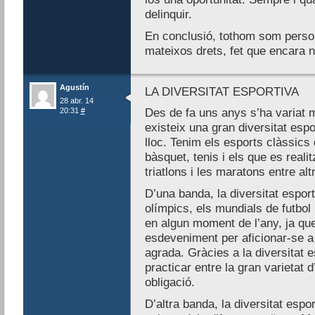
delinquir.
En conclusió, tothom som person
mateixos drets, fet que encara n
Agustín
LA DIVERSITAT ESPORTIVA
28 abr. 14
20:31
#
Des de fa uns anys s’ha variat mo
existeix una gran diversitat esp
lloc. Tenim els esports clàssics 
bàsquet, tenis i els que es realit
triatlons i les maratons entre alt
D’una banda, la diversitat esport
olímpics, els mundials de futbol
en algun moment de l’any, ja que
esdeveniment per aficionar-se a 
agrada. Gràcies a la diversitat es
practicar entre la gran varietat 
obligació.
D’altra banda, la diversitat esp