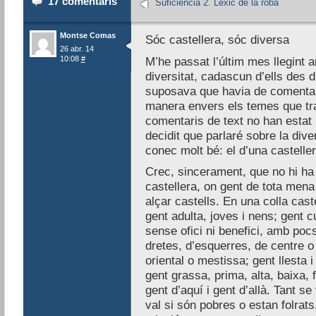
17 comentaris
Suficiència 2. Lèxic de la roba
Montse Comas
Sóc castellera, sóc diversa
26 abr. 14
10:08
#
M’he passat l’últim mes llegint a
diversitat, cadascun d’ells des d
suposava que havia de comentar
manera envers els temes que tra
comentaris de text no han estat 
decidit que parlaré sobre la dive
conec molt bé: el d’una casteller
Crec, sincerament, que no hi ha
castellera, on gent de tota mena
alçar castells. En una colla cast
gent adulta, joves i nens; gent cu
sense ofici ni benefici, amb poc
dretes, d’esquerres, de centre o 
oriental o mestissa; gent llesta 
gent grassa, prima, alta, baixa, 
gent d’aquí i gent d’allà. Tant se
val si són pobres o estan folrats.