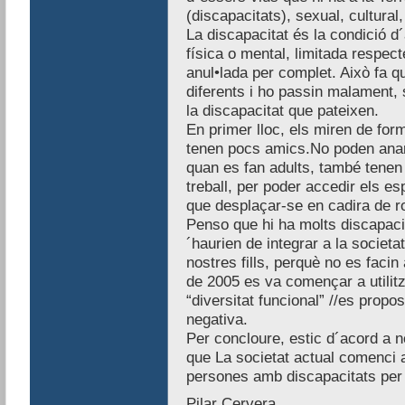
(discapacitats), sexual, cultural,
La discapacitat és la condició d
física o mental, limitada respect
anul•lada per complet. Això fa 
diferents i ho passin malament,
la discapacitat que pateixen.
En primer lloc, els miren de form
tenen pocs amics.No poden anar 
quan es fan adults, també tenen d
treball, per poder accedir els es
que desplaçar-se en cadira de r
Penso que hi ha molts discapaci
´haurien de integrar a la societa
nostres fills, perquè no es faci
de 2005 es va començar a utilitz
“diversitat funcional” //es prop
negativa.
Per concloure, estic d´acord a no
que La societat actual comenci a
persones amb discapacitats per e
Pilar Cervera