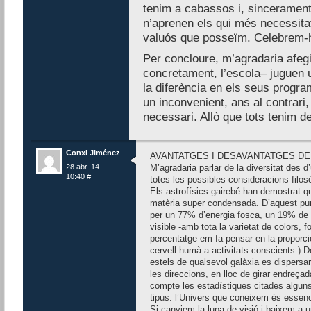
tenim a cabassos i, sincerament
n’aprenen els qui més necessitat
valuós que posseïm. Celebrem-h
Per concloure, m’agradaria afeg
concretament, l’escola– juguen u
la diferència en els seus progra
un inconvenient, ans al contrari,
necessari. Allò que tots tenim d
Conxi Jiménez
AVANTATGES I DESAVANTATGES DE 
28 abr. 14
M’agradaria parlar de la diversitat des d
10:40
#
totes les possibles consideracions filos
Els astrofísics gairebé han demostrat qu
matèria super condensada. D’aquest punt
per un 77% d’energia fosca, un 19% de
visible -amb tota la varietat de colors, f
percentatge em fa pensar en la proporci
cervell humà a activitats conscients.) D
estels de qualsevol galàxia es dispersa
les direccions, en lloc de girar endreçad
compte les estadístiques citades alguns
tipus: l’Univers que coneixem és essenc
Si canviem la lupa de visió i baixem a u