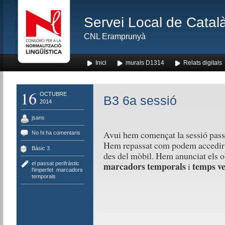
Servei Local de Català
CNL Eramprunyà
Inici
murals D1314
Relats digitals
16
OCTUBRE
B3 6a sessió
2014
jsans
Avui hem començat la sessió passa
No hi ha comentaris
Hem repassat com podem accedir a
Bàsic 3
des del mòbil. Hem anunciat els ob
marcadors temporals
temps ve
el passat perifràstic
,
i
l'imperfet
,
marcadors
temporals