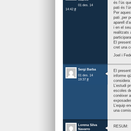
és l’ús qu
01 des. 14
pati és l’
14:42
#
Per aquest
pati ,per 
aparell d’
i en el se
realitzats
participar
El present 
cret una c
Joel i Fed
Sergi Barba
El present
01 des. 14
informe qü
19:37
#
considera 
L’estudi p
escoles de
conèixer a
exposades
L’equip en
una comiss
Lorena Silva
RESUM:
Navarro