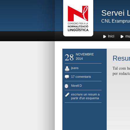
Servei 
CNL Erampru
Inici
mu
28
NOVEMBRE
Resu
2014
Tal com he
jsans
per redact
17 comentaris
Nivell D
escriure un resum a
partir d'un esquema