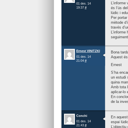
L’informe 
01 des. 14
és l’ús de
19:37
#
lúdic i ed
Per portar
mètode d’i
través d’u
L’informe 
seguiment,
Ernest VINITZKI
Bona tard
01 des. 14
Aquest és
21:04
#
Ernest
S’ha encar
un estudi 
quina mane
Amb tota l
aplicar-lo 
En conclou
de la inve
Conchi
En aquest 
01 des. 14
espai lúdi
21:43
#
L’objectiu 