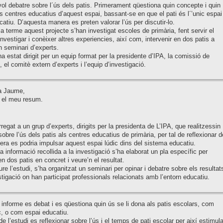
vol debatre sobre l´ús dels patis. Primerament qüestiona quin concepte i quin
ls centres educatius d’aquest espai, bassant-se en que el pati és l´’unic espai
ucatiu. D’aquesta manera es preten valorar l’ús per discutir-lo.
 a terme aquest projecte s’han investigat escoles de primària, fent servir el
nvestigar i conèixer altres experiencies, així com, intervenir en dos patis a
n seminari d’experts.
ha estat dirigit per un equip format per la presidente d’IPA, la comissió de
 el comitè extern d’experts i l’equip d’investigació.
a Jaume,
 el meu resum.
regat a un grup d’experts, dirigits per la presidenta de L’IPA, que realitzessin
sobre l’ús dels patis als centres educatius de primària, per tal de reflexionar d
ra es podria impulsar aquest espai lúdic dins del sistema educatiu.
a informació recollida a la investigació s’ha elaborat un pla específic per
en dos patis en concret i veure’n el resultat.
re l’estudi, s’ha organitzat un seminari per opinar i debatre sobre els resultat
stigació on han participat professionals relacionats amb l’entorn educatiu.
informe es debat i es qüestiona quin ús se li dona als patis escolars, com
c, o com espai educatiu.
de l’estudi es reflexionar sobre l’ús i el temps de pati escolar per així estimula