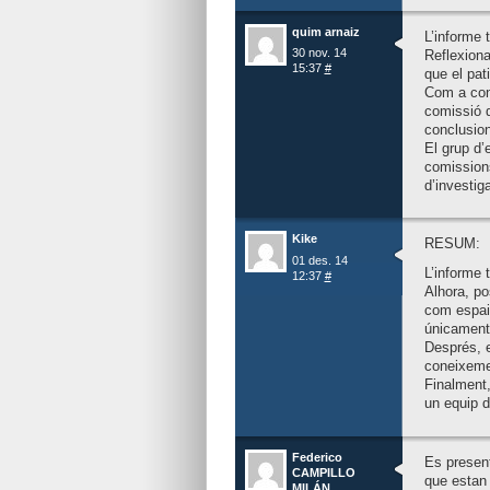
quim arnaiz
L’informe 
30 nov. 14
Reflexiona
15:37
#
que el pat
Com a con
comissió d
conclusion
El grup d’
comissions
d’investig
Kike
RESUM:
01 des. 14
L’informe t
12:37
#
Alhora, po
com espais
únicament 
Després, e
coneixemen
Finalment, 
un equip d
Federico
Es present
CAMPILLO
que estan 
MILÁN