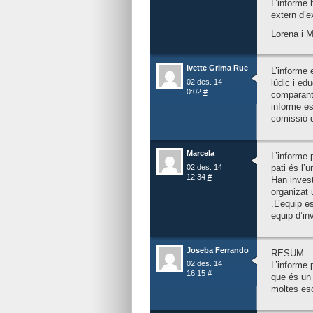
L’informe 
extern d’e
Lorena i M
Ivette Grima Rue
L’informe 
02 des. 14
lúdic i ed
0:02
#
comparant 
informe es
comissió d
Marcela
L’informe 
02 des. 14
pati és l’u
12:34
#
Han invest
organizat 
.L’equip e
equip d’in
Joseba Ferrando
RESUM
02 des. 14
L’informe 
16:15
#
que és un 
moltes esc