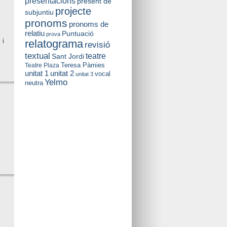
presentacions
present de
projecte
subjuntiu
pronoms
pronoms de
relatiu
Puntuació
prova
 i
relatograma
revisió
textual
teatre
Sant Jordi
Teresa Pàmies
Teatre Plaza
unitat 2
unitat 1
vocal
unitat 3
Yelmo
neutra