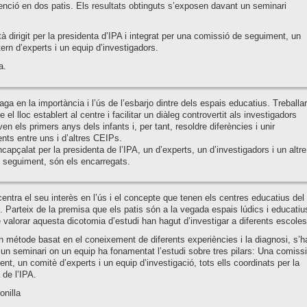
enció en dos patis. Els resultats obtinguts s’exposen davant un seminari
tà dirigit per la presidenta d’IPA i integrat per una comissió de seguiment, un
ern d’experts i un equip d’investigadors.
a.
daga en la importància i l’ús de l’esbarjo dintre dels espais educatius. Treballar
e el lloc establert al centre i facilitar un diàleg controvertit als investigadors
en els primers anys dels infants i, per tant, resoldre diferències i unir
ts entre uns i d’altres CEIPs.
capçalat per la presidenta de l’IPA, un d’experts, un d’investigadors i un altre
l seguiment, són els encarregats.
centra el seu interès en l’ús i el concepte que tenen els centres educatius del
. Parteix de la premisa que els patis són a la vegada espais lúdics i educatiu
de valorar aquesta dicotomia d’estudi han hagut d’investigar a diferents escoles
n métode basat en el coneixement de diferents experiències i la diagnosi, s’h
 un seminari on un equip ha fonamentat l’estudi sobre tres pilars: Una comiss
nt, un comitè d’experts i un equip d’investigació, tots ells coordinats per la
 de l’IPA.
onilla