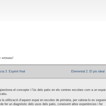
e setmana!
cia 3. Esprint final
Elemental 2. El pis ideal
qüestiona el concepte i l’ús dels patis en els centres escolars com a un espai
catiu.
a la utilització d’aquest espai en escoles de primària, per valorar-lo es seguei
de fer un diagnòstic dels usos dels patis, coneixent altes experiències i fer