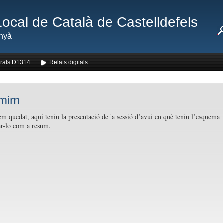
Local de Català de Castelldefels
nyà
rals D1314
Relats digitals
mim
m quedat, aquí teniu la presentació de la sessió d’avui en què teniu l’esquema
ar-lo com a resum.