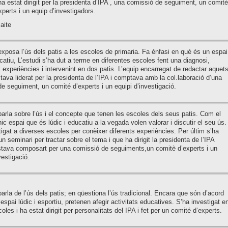
ha estat dirigit per la presidenta d’IPA , una comissió de seguiment, un comitè
xperts i un equip d’investigadors.
aite
exposa l’ús dels patis a les escoles de primaria. Fa énfasi en què és un espai
ucatiu, L’estudi s’ha dut a terme en diferentes escoles fent una diagnosi,
experiències i intervenint en dos patis. L’equip encarregat de redactar aquet
tava liderat per la presidenta de l’IPA i comptava amb la col.laboració d’una
e seguiment, un comité d’experts i un equipi d’investigació.
parla sobre l’ús i el concepte que tenen les escoles dels seus patis. Com el
nic espai que és lúdic i educatiu a la vegada volen valorar i discutir el seu ús.
igat a diverses escoles per conèixer diferents experiències. Per últim s’ha
un seminari per tractar sobre el tema i que ha dirigit la presidenta de l’IPA
stava composart per una comissió de seguiments,un comitè d’experts i un
vestigació.
parla de l’ús dels patis; en qüestiona l’ús tradicional. Encara que són d’acord
espai lúdic i esportiu, pretenen afegir activitats educatives. S’ha investigat e
oles i ha estat dirigit per personalitats del IPA i fet per un comité d’experts.