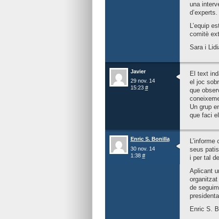
una interv
d’experts.
L’equip es
comitè ext
Sara i Lidi
Javier
El text in
29 nov. 14
el joc sobr
15:23
#
que observ
coneixemen
Un grup en
que faci e
Enric S. Bonilla
L’informe 
30 nov. 14
seus patis
1:38
#
i per tal 
Aplicant u
organitzat
de seguime
presidenta
Enric S. B