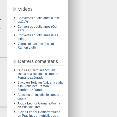
Vídeos
Converses quotidianes (Com
a
estàs?)
Converses quotidianes (Qui
n
és?)
Converses quotidianes (Res
més?)
Vídeo salutacions (Institut
Ramon Llull)
Darrers comentaris
lsubira
en
Tertúlies VxL en
català a la Biblioteca Ramon
Fernàndez Jurado
Stacy
en
Tertúlies VxL en català
a la Biblioteca Ramon
Fernàndez Jurado
Agustina
en
Inscripció cursos de
català
Alcida Leonor GamarraMucha
en
Punt de llibre
Alcida Leonor GamarraMucha
en
Pràctiques lingüístiques a