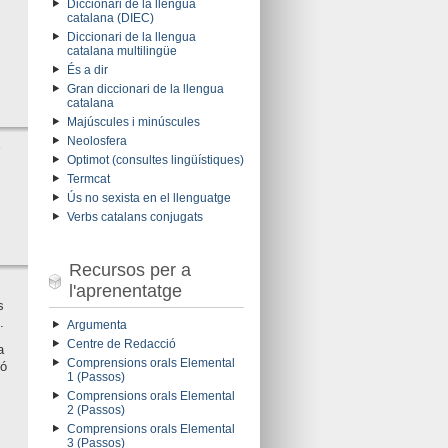
Diccionari de la llengua
catalana (DIEC)
Diccionari de la llengua
catalana multilingüe
És a dir
Gran diccionari de la llengua
catalana
Majúscules i minúscules
Neolosfera
Optimot (consultes lingüístiques)
Termcat
Ús no sexista en el llenguatge
Verbs catalans conjugats
Recursos per a
l'aprenentatge
s
.
Argumenta
Centre de Redacció
a
Comprensions orals Elemental
ió
1 (Passos)
Comprensions orals Elemental
2 (Passos)
Comprensions orals Elemental
3 (Passos)