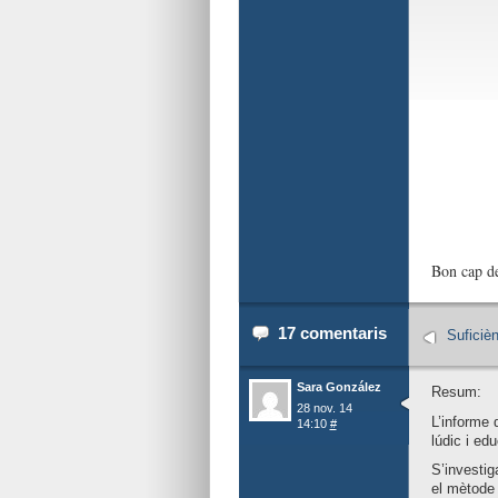
Bon cap d
17 comentaris
Suficièn
Sara González
Resum:
28 nov. 14
L’informe 
14:10
#
lúdic i edu
S’investig
el mètode 