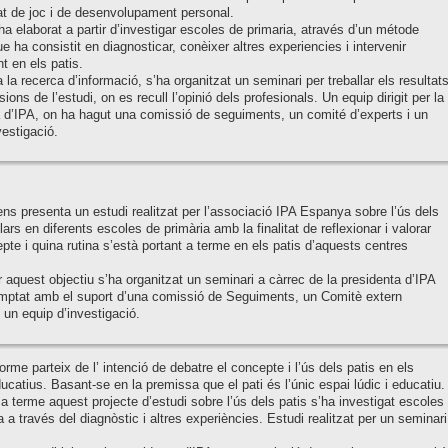
at de joc i de desenvolupament personal.
’ha elaborat a partir d’investigar escoles de primaria, através d’un métode
ue ha consistit en diagnosticar, conèixer altres experiencies i intervenir
t en els patis.
 la recerca d’informació, s’ha organitzat un seminari per treballar els resultats
ions de l’estudi, on es recull l’opinió dels profesionals. Un equip dirigit per la
 d’IPA, on ha hagut una comissió de seguiments, un comité d’experts i un
vestigació.
ens presenta un estudi realitzat per l’associació IPA Espanya sobre l’ús dels
lars en diferents escoles de primària amb la finalitat de reflexionar i valorar
pte i quina rutina s’està portant a terme en els patis d’aquests centres
r aquest objectiu s’ha organitzat un seminari a càrrec de la presidenta d’IPA
mptat amb el suport d’una comissió de Seguiments, un Comitè extern
i un equip d’investigació.
orme parteix de l’ intenció de debatre el concepte i l’ús dels patis en els
ucatius. Basant-se en la premissa que el pati és l’únic espai lúdic i educatiu.
 a terme aquest projecte d’estudi sobre l’ús dels patis s’ha investigat escoles
a a través del diagnòstic i altres experiències. Estudi realitzat per un seminari