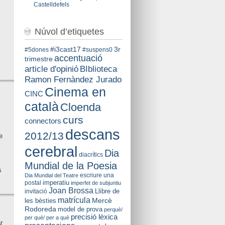
Castelldefels
Núvol d’etiquetes
#i3cast17
3r
#5dones
#suspens0
accentuació
trimestre
BIblioteca
article d'opinió
Ramon Fernàndez Jurado
Cinema en
CINC
català
Cloenda
curs
connectors
descans
2012/13
e
cerebral
Dia
diacrítics
Mundial de la Poesia
s
escriure una
Dia Mundial del Teatre
imperatiu
postal
imperfet de subjuntiu
Joan Brossa
Llibre de
invitació
matrícula
Mercè
les bèsties
Rodoreda
model de prova
perquè/
precisió lèxica
per què/ per a què
r