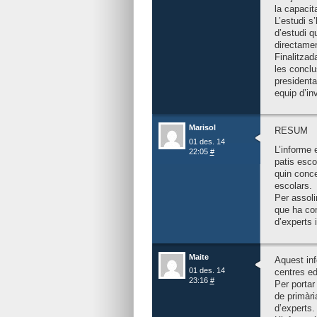
la capacit
L’estudi s
d’estudi q
directamen
Finalitzada
les conclus
presidenta
equip d’in
Marisol
RESUM
01 des. 14
L’informe 
22:05
#
patis esco
quin conce
escolars.
Per assoli
que ha co
d’experts 
Maite
Aquest inf
01 des. 14
centres ed
23:16
#
Per portar
de primàri
d’experts.