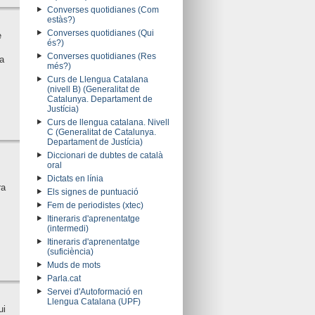
Converses quotidianes (Com
estàs?)
Converses quotidianes (Qui
e
és?)
Converses quotidianes (Res
a
més?)
Curs de Llengua Catalana
(nivell B) (Generalitat de
Catalunya. Departament de
Justícia)
Curs de llengua catalana. Nivell
C (Generalitat de Catalunya.
Departament de Justícia)
Diccionari de dubtes de català
oral
Dictats en línia
ra
Els signes de puntuació
Fem de periodistes (xtec)
Itineraris d'aprenentatge
(intermedi)
Itineraris d'aprenentatge
(suficiència)
Muds de mots
Parla.cat
Servei d'Autoformació en
Llengua Catalana (UPF)
ui