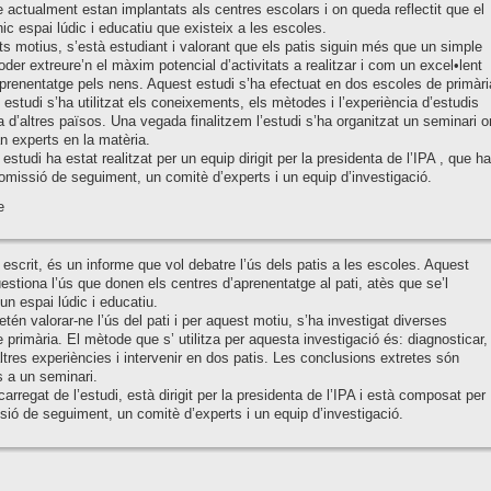
e actualment estan implantats als centres escolars i on queda reflectit que el
únic espai lúdic i educatiu que existeix a les escoles.
s motius, s’està estudiant i valorant que els patis siguin més que un simple
poder extreure’n el màxim potencial d’activitats a realitzar i com un excel•lent
aprenentatge pels nens. Aquest estudi s’ha efectuat en dos escoles de primàri
u estudi s’ha utilitzat els coneixements, els mètodes i l’experiència d’estudis
 a d’altres països. Una vegada finalitzem l’estudi s’ha organitzat un seminari o
an experts en la matèria.
estudi ha estat realitzat per un equip dirigit per la presidenta de l’IPA , que ha
omissió de seguiment, un comitè d’experts i un equip d’investigació.
e
 escrit, és un informe que vol debatre l’ús dels patis a les escoles. Aquest
estiona l’ús que donen els centres d’aprenentatge al pati, atès que se’l
un espai lúdic i educatiu.
retén valorar-ne l’ús del pati i per aquest motiu, s’ha investigat diverses
 primària. El mètode que s’ utilitza per aquesta investigació és: diagnosticar,
ltres experiències i intervenir en dos patis. Les conclusions extretes són
 a un seminari.
carregat de l’estudi, està dirigit per la presidenta de l’IPA i està composat per
ió de seguiment, un comitè d’experts i un equip d’investigació.