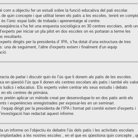
té com a objectiu fer un estudi sobre la funció educativa del pati escolar.
 de quin concepte i que utilitat tenen els patis a les escoles, tenint en compt
i és l’únic espai lúdic de trobada i aprenentatge al centre.
seqüència s’ha fet una enquesta sociològica en 30 centres escolars, amb un
’experts per iniciar un pla pilot en dos escoles on es portaran a terme les
s resultants.
experts dirigits per la presidenta d’ IPA, s’ha dotat d’una estructura de tres
: una de seguiment, l’altre d’experts extern i finalment d’un equip
ació.
racta de parlar i discutir quin és l’ús que li donem als patis de les escoles.
sa en qüestió l’ús que li donen els centres escolars als patis i també els valo
 ludics i educatius. Els experts volen centrar els seus estudis i debats
en els centres de primària.
s pretén aplicar un mètode creat per desenvolupar-lo en dos patis amb els
ts i experiències enregistrades per exposar-les en un seminari.
l’equip dirigit per la presidenta de l’IPA i format pel comité extern d’experts i
’investigació han redactat aquest informe.
a un informe on l’objectiu és debatre l’ús dels patis i les activitats escolars
implantades a les nostres escoles , en el que es qüestiona quin concepte , q