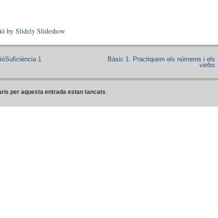
sió by
Slidely Slideshow
ióSuficiència 1
Bàsic 1. Practiquem els números i els
verbs
ris per aquesta entrada estan tancats
.