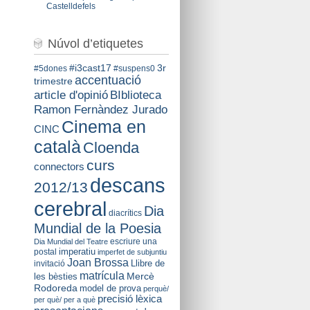
Castelldefels
Núvol d’etiquetes
#i3cast17
3r
#5dones
#suspens0
accentuació
trimestre
BIblioteca
article d'opinió
Ramon Fernàndez Jurado
Cinema en
CINC
català
Cloenda
curs
connectors
descans
2012/13
cerebral
Dia
diacrítics
Mundial de la Poesia
escriure una
Dia Mundial del Teatre
imperatiu
postal
imperfet de subjuntiu
Joan Brossa
Llibre de
invitació
matrícula
Mercè
les bèsties
Rodoreda
model de prova
perquè/
precisió lèxica
per què/ per a què