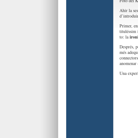
Foto del K
Ahir la se
d’introdui
Primer, en
tituléssim
iron
to: la
Després, p
més adequa
connectors
anomenar q
Una experi