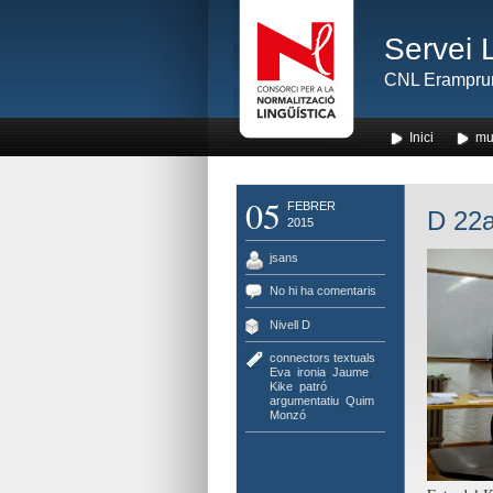
Servei 
CNL Erampru
Inici
mu
05
FEBRER
D 22a
2015
jsans
No hi ha comentaris
Nivell D
connectors textuals
,
Eva
,
ironia
,
Jaume
,
Kike
,
patró
argumentatiu
,
Quim
Monzó