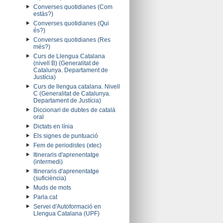
Converses quotidianes (Com
estàs?)
Converses quotidianes (Qui
és?)
Converses quotidianes (Res
més?)
Curs de Llengua Catalana
(nivell B) (Generalitat de
Catalunya. Departament de
Justícia)
Curs de llengua catalana. Nivell
C (Generalitat de Catalunya.
Departament de Justícia)
Diccionari de dubtes de català
oral
Dictats en línia
Els signes de puntuació
Fem de periodistes (xtec)
Itineraris d'aprenentatge
(intermedi)
Itineraris d'aprenentatge
(suficiència)
Muds de mots
Parla.cat
Servei d'Autoformació en
Llengua Catalana (UPF)