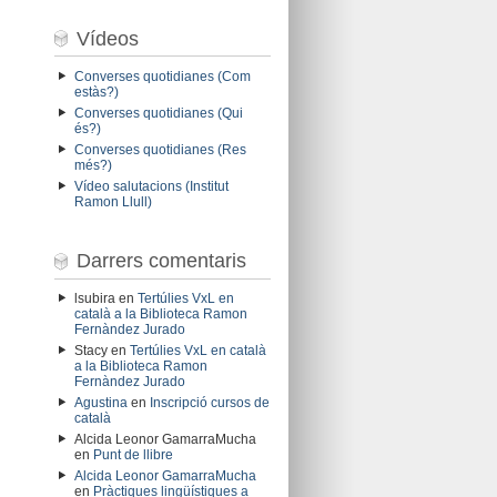
Vídeos
Converses quotidianes (Com
estàs?)
Converses quotidianes (Qui
és?)
Converses quotidianes (Res
més?)
Vídeo salutacions (Institut
Ramon Llull)
Darrers comentaris
lsubira
en
Tertúlies VxL en
català a la Biblioteca Ramon
Fernàndez Jurado
Stacy
en
Tertúlies VxL en català
a la Biblioteca Ramon
Fernàndez Jurado
Agustina
en
Inscripció cursos de
català
Alcida Leonor GamarraMucha
en
Punt de llibre
Alcida Leonor GamarraMucha
en
Pràctiques lingüístiques a