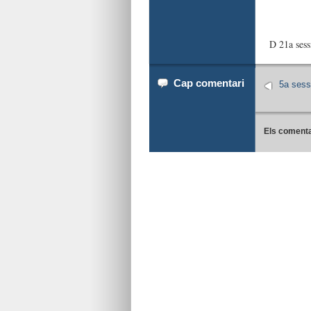
D 21a ses
Cap comentari
5a sess
Els comenta