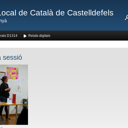
Local de Català de Castelldefels
nyà
rals D1314
Relats digitals
 sessió