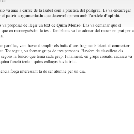
ike
ssió va anar a càrrec de la Isabel com a pràctica del postgrau. Es va encarregar
patró argumentatiu
article d’opinió
r el
que desenvoluparem amb l’
.
Quim Monzó
s va proposar de llegir un text de
. Ens va demanar que el
 i que en reconeguéssim la tesi. També ens va fer adonar del recurs emprat per a
ia
.
connector
er parelles, vam haver d’omplir els buits d’uns fragments triant el
t. Tot seguit, va formar grups de tres persones. Havíem de classificar els
 segons la funció que tenia cada grup. Finalment, en grups creuats, cadascú va
uina funció tenia i quins enllaços havia triat.
ència força interessant la de ser alumne per un dia.