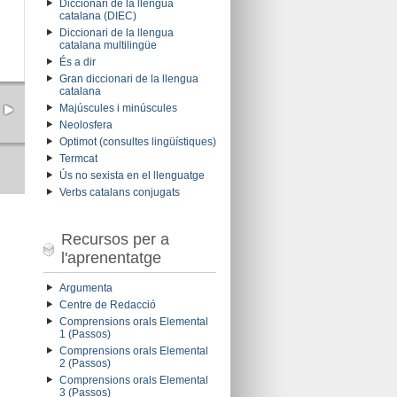
Diccionari de la llengua
catalana (DIEC)
Diccionari de la llengua
catalana multilingüe
És a dir
Gran diccionari de la llengua
catalana
Majúscules i minúscules
Neolosfera
Optimot (consultes lingüístiques)
Termcat
Ús no sexista en el llenguatge
Verbs catalans conjugats
Recursos per a
l'aprenentatge
Argumenta
Centre de Redacció
Comprensions orals Elemental
1 (Passos)
Comprensions orals Elemental
2 (Passos)
Comprensions orals Elemental
3 (Passos)