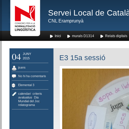
Servei Local de Català
CNL Eramprunyà
Inici
murals D1314
Relats digitals
04
JUNY
E3 15a sessió
2015
jsans
No hi ha comentaris
Elemental 3
calendari
,
criteris
avaluatius
,
Dia
Mundial del Joc
,
relatograma