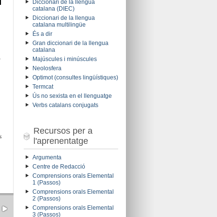
Diccionari de la llengua
catalana (DIEC)
Diccionari de la llengua
catalana multilingüe
És a dir
Gran diccionari de la llengua
catalana
r
Majúscules i minúscules
Neolosfera
Optimot (consultes lingüístiques)
Termcat
Ús no sexista en el llenguatge
Verbs catalans conjugats
Recursos per a
s
l'aprenentatge
Argumenta
Centre de Redacció
Comprensions orals Elemental
1 (Passos)
Comprensions orals Elemental
2 (Passos)
Comprensions orals Elemental
3 (Passos)