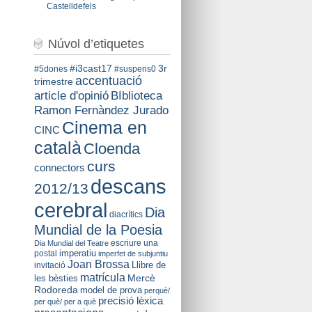
Castelldefels
Núvol d’etiquetes
#i3cast17
3r
#5dones
#suspens0
accentuació
trimestre
BIblioteca
article d'opinió
Ramon Fernàndez Jurado
Cinema en
CINC
català
Cloenda
curs
connectors
descans
2012/13
cerebral
Dia
diacrítics
Mundial de la Poesia
escriure una
Dia Mundial del Teatre
imperatiu
postal
imperfet de subjuntiu
Joan Brossa
Llibre de
invitació
matrícula
Mercè
les bèsties
Rodoreda
model de prova
perquè/
precisió lèxica
per què/ per a què