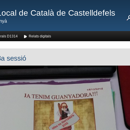
Local de Català de Castelldefels
nyà
rals D1314
Relats digitals
a sessió