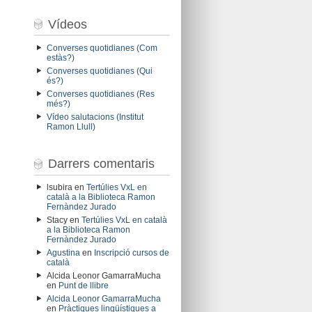
Vídeos
Converses quotidianes (Com
estàs?)
Converses quotidianes (Qui
és?)
Converses quotidianes (Res
més?)
Vídeo salutacions (Institut
Ramon Llull)
Darrers comentaris
lsubira
en
Tertúlies VxL en
català a la Biblioteca Ramon
Fernàndez Jurado
Stacy
en
Tertúlies VxL en català
a la Biblioteca Ramon
Fernàndez Jurado
Agustina
en
Inscripció cursos de
català
Alcida Leonor GamarraMucha
en
Punt de llibre
Alcida Leonor GamarraMucha
en
Pràctiques lingüístiques a