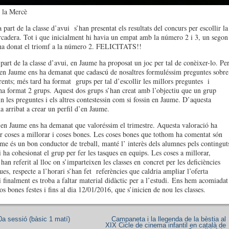
 la Mercè
part de la classe d’avui s’han presentat els resultats del concurs per escollir la
cadera. Tot i que inicialment hi havia un empat amb la número 2 i 3, un segon
ha donat el triomf a la número 2. FELICITATS!!
part de la classe d’avui, en Jaume ha proposat un joc per tal de conèixer-lo. Pe
, en Jaume ens ha demanat que cadascú de nosaltres formuléssim preguntes sobre
rents; més tard ha format grups per tal d’escollir les millors preguntes i
ha format 2 grups. Aquest dos grups s’han creat amb l’objectiu que un grup
n les preguntes i els altres contestessin com si fossin en Jaume. D’aquesta
a arribat a crear un perfil d’en Jaume.
 en Jaume ens ha demanat que valoréssim el trimestre. Aquesta valoració ha
 coses a millorar i coses bones. Les coses bones que tothom ha comentat són
me és un bon conductor de treball, manté l’ interès dels alumnes pels contingut
i ha cohesionat el grup per fer les tasques en equips. Les coses a millorar,
’han referit al lloc on s’imparteixen les classes en concret per les deficiències
es, respecte a l’horari s’han fet referències que caldria ampliar l’oferta
i finalment es troba a faltar material didàctic per a l’estudi. Ens hem acomiadat
os bones festes i fins al dia 12/01/2016, que s’inicien de nou les classes.
0a sessió (bàsic 1 matí)
Campaneta i la llegenda de la bèstia al
XIX Cicle de cinema infantil en català de