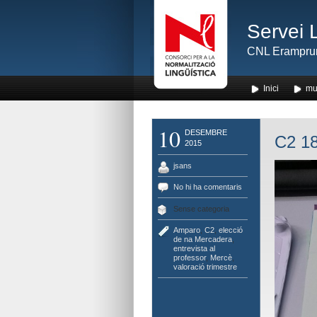
Servei 
CNL Erampru
Inici
mu
10
DESEMBRE
C2 18
2015
jsans
No hi ha comentaris
Sense categoria
Amparo
,
C2
,
elecció
de na Mercadera
,
entrevista al
professor
,
Mercè
,
valoració trimestre