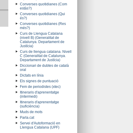
Converses quotidianes (Com
estàs?)
Converses quotidianes (Qui
és?)
Converses quotidianes (Res
més?)
Curs de Llengua Catalana
(nivell B) (Generalitat de
Catalunya. Departament de
Justícia)
Curs de llengua catalana. Nivell
C (Generalitat de Catalunya.
Departament de Justícia)
Diccionari de dubtes de català
oral
Dictats en línia
Els signes de puntuació
Fem de periodistes (xtec)
Itineraris d'aprenentatge
(intermedi)
Itineraris d'aprenentatge
(suficiència)
Muds de mots
Parla.cat
Servei d'Autoformació en
Llengua Catalana (UPF)