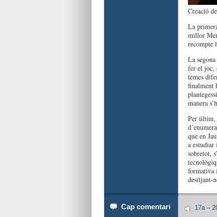
Creació de
La primera 
millor Mer
recompte 
La segona 
fer el joc
temes dife
finalment 
plantegessi
manera s’h
Per últim,
d’enumerar
que en Jau
a estudiar 
sobretot, s
tecnològiqu
formativa 
desitjant-n
Cap comentari
17a – 2