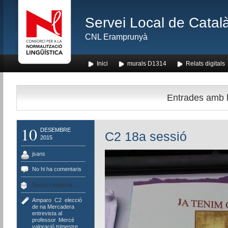
Servei Local de Català
CNL Eramprunyà
Inici
murals D1314
Relats digitals
Entrades amb l
10
DESEMBRE
C2 18a sessió
2015
jsans
No hi ha comentaris
Sense categoria
Amparo
,
C2
,
elecció
de na Mercadera
,
entrevista al
professor
,
Mercè
,
valoració trimestre