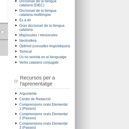
Diccionari de la llengua
catalana (DIEC)
Diccionari de la llengua
catalana multilingüe
És a dir
Gran diccionari de la llengua
catalana
Majúscules i minúscules
Neolosfera
Optimot (consultes lingüístiques)
Termcat
Ús no sexista en el llenguatge
Verbs catalans conjugats
Recursos per a
l'aprenentatge
Argumenta
Centre de Redacció
Comprensions orals Elemental
1 (Passos)
Comprensions orals Elemental
2 (Passos)
Comprensions orals Elemental
3 (Passos)