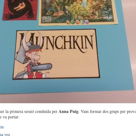
Anna Puig
ser la primera sessió conduïda per
. Vam formar dos grups per prov
e va portar:
in
na vez