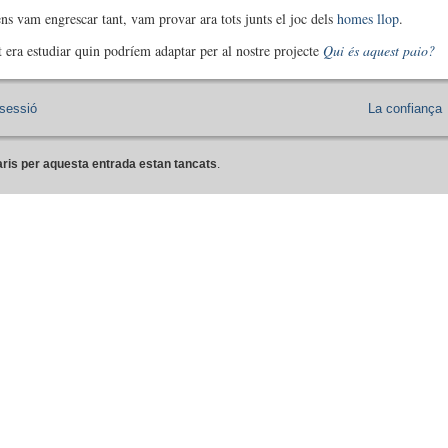
s vam engrescar tant, vam provar ara tots junts el joc dels
homes llop
.
at era estudiar quin podríem adaptar per al nostre projecte
Qui és aquest paio?
sessió
La confiança
ris per aquesta entrada estan tancats
.