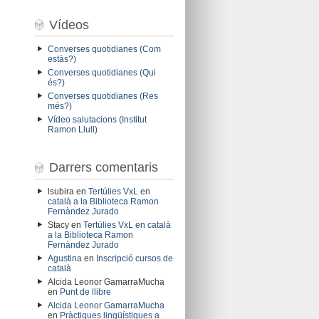
Vídeos
Converses quotidianes (Com
estàs?)
Converses quotidianes (Qui
és?)
Converses quotidianes (Res
més?)
Vídeo salutacions (Institut
Ramon Llull)
Darrers comentaris
lsubira
en
Tertúlies VxL en
català a la Biblioteca Ramon
Fernàndez Jurado
Stacy
en
Tertúlies VxL en català
a la Biblioteca Ramon
Fernàndez Jurado
Agustina
en
Inscripció cursos de
català
Alcida Leonor GamarraMucha
en
Punt de llibre
Alcida Leonor GamarraMucha
en
Pràctiques lingüístiques a