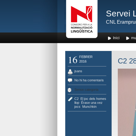
Servei 
CNL Erampru
Inici
mu
16
FEBRER
C2 28
2016
jsans
No hi ha comentaris
Sense categoria
C2
,
El joc dels homes
llop
,
Érase una vez
,
jocs
,
Munchkin