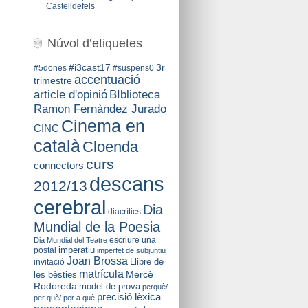
Castelldefels
Núvol d’etiquetes
#i3cast17
3r
#5dones
#suspens0
accentuació
trimestre
BIblioteca
article d'opinió
Ramon Fernàndez Jurado
Cinema en
CINC
català
Cloenda
curs
connectors
descans
2012/13
cerebral
Dia
diacrítics
Mundial de la Poesia
escriure una
Dia Mundial del Teatre
imperatiu
postal
imperfet de subjuntiu
Joan Brossa
Llibre de
invitació
matrícula
Mercè
les bèsties
Rodoreda
model de prova
perquè/
precisió lèxica
per què/ per a què