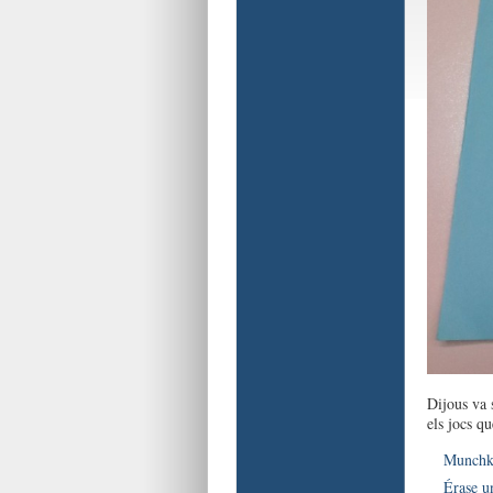
Dijous va 
els jocs qu
Munchk
Érase u