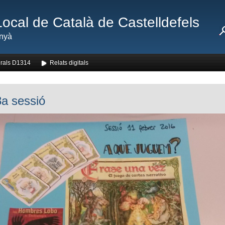
Local de Català de Castelldefels
nyà
rals D1314
Relats digitals
a sessió