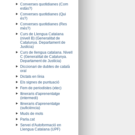
Converses quotidianes (Com
estàs?)
Converses quotidianes (Qui
és?)
Converses quotidianes (Res
més?)
Curs de Llengua Catalana
(nivell B) (Generalitat de
Catalunya. Departament de
Justícia)
Curs de llengua catalana. Nivell
C (Generalitat de Catalunya.
Departament de Justícia)
Diccionari de dubtes de català
oral
Dictats en línia
Els signes de puntuació
Fem de periodistes (xtec)
Itineraris d'aprenentatge
(intermedi)
Itineraris d'aprenentatge
(suficiència)
Muds de mots
Parla.cat
Servei d'Autoformació en
Llengua Catalana (UPF)