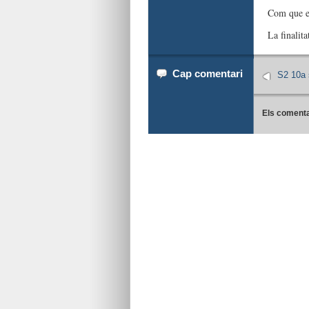
Com que en
La finalit
Cap comentari
S2 10a 
Els comenta