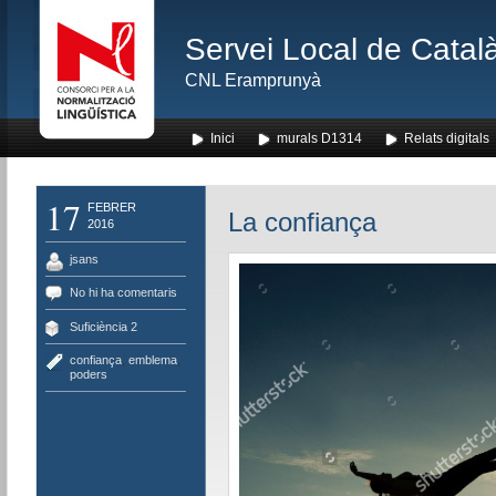
Servei Local de Català
CNL Eramprunyà
Inici
murals D1314
Relats digitals
17
FEBRER
La confiança
2016
jsans
No hi ha comentaris
Suficiència 2
confiança
,
emblema
,
poders