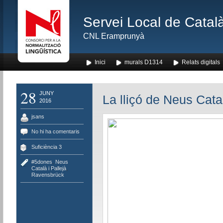
Servei Local de Català
CNL Eramprunyà
Inici
murals D1314
Relats digitals
28
JUNY
La lliçó de Neus Cata
2016
jsans
No hi ha comentaris
Suficiència 3
#5dones
,
Neus
Català i Pallejà
,
Ravensbrück