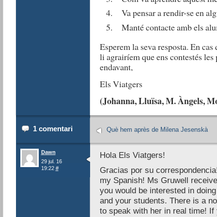
Va pensar a rendir-se en al
Manté contacte amb els alu
Esperem la seva resposta. En cas 
li agrairíem que ens contestés les
endavant,
Els Viatgers
(Johanna, Lluïsa, M. Àngels, M
1 comentari
Què hem après de Milena Jesenskà
Dawn
Hola Els Viatgers!
29 jul. 16
19:22
#
Gracias por su correspondencia! 
my Spanish! Ms Gruwell received 
you would be interested in doin
and your students. There is a no
to speak with her in real time! If