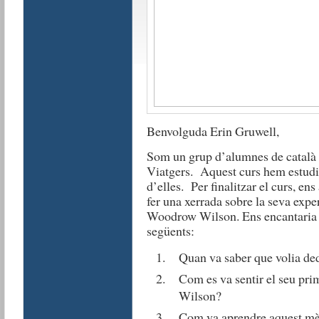
Benvolguda Erin Gruwell,
Som un grup d’alumnes de català 
Viatgers. Aquest curs hem estudiat
d’elles. Per finalitzar el curs, en
fer una xerrada sobre la seva exper
Woodrow Wilson. Ens encantaria q
següents:
Quan va saber que volia ded
Com es va sentir el seu pri
Wilson?
Com va aprendre aquest m