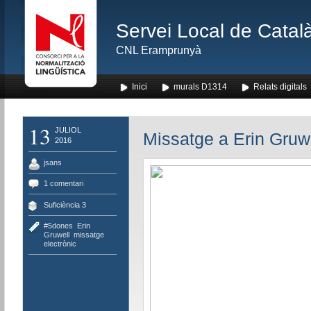
Servei Local de Català
CNL Eramprunyà
Inici
murals D1314
Relats digitals
13
JULIOL
Missatge a Erin Gruw
2016
jsans
1 comentari
Suficiència 3
#5dones
,
Erin
Gruwell
,
missatge
electrònic