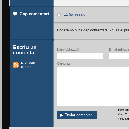
Cap comentari
E1 9a sessió
Encara no hi ha cap comentari
. Sigues el pri
Escriu un
Nom (obligatori)
E-mail (obligato
comentari
RSS dels
Comentari
comentaris
Pots ut
title=""
<del da