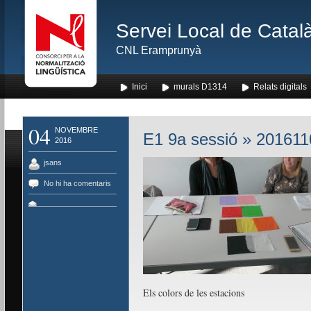
Servei Local de Català
CNL Eramprunyà
Inici
murals D1314
Relats digitals
04
NOVEMBRE
E1 9a sessió
» 201611
2016
jsans
No hi ha comentaris
Els colors de les estacions