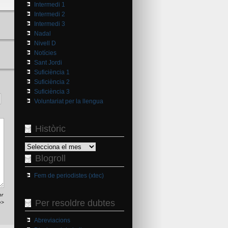
Intermedi 1
Intermedi 2
Intermedi 3
Nadal
Nivell D
Notícies
Sant Jordi
Suficiència 1
Suficiència 2
Suficiència 3
Voluntariat per la llengua
Històric
Històric
Blogroll
Fem de periodistes (xtec)
br
Per resoldre dubtes
e>
Abreviacions