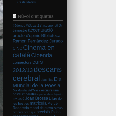
Castelldefels
Núvol d’etiquetes
#i3cast17
3r
#5dones
#suspens0
accentuació
trimestre
BIblioteca
article d'opinió
Ramon Fernàndez Jurado
Cinema en
CINC
català
Cloenda
curs
connectors
descans
2012/13
cerebral
Dia
diacrítics
Mundial de la Poesia
escriure una
Dia Mundial del Teatre
imperatiu
postal
imperfet de subjuntiu
Joan Brossa
Llibre de
invitació
matrícula
Mercè
les bèsties
Rodoreda
model de prova
perquè/
precisió lèxica
per què/ per a què