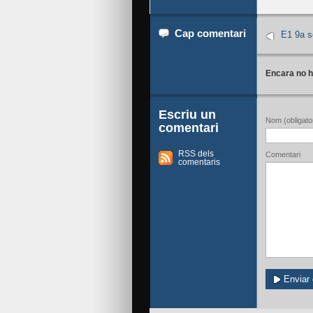
Cap comentari
E1 9a s
Encara no h
Escriu un
Nom (obligator
comentari
RSS dels
Comentari
comentaris