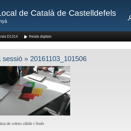
Local de Català de Castelldefels
nyà
rals D1314
Relats digitals
 sessió
» 20161103_101506
ica de colors càlids i freds