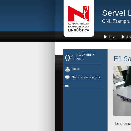
Servei 
CNL Erampru
Inici
mu
04
NOVEMBRE
E1 9a
2016
jsans
No hi ha comentaris
flor cromàt