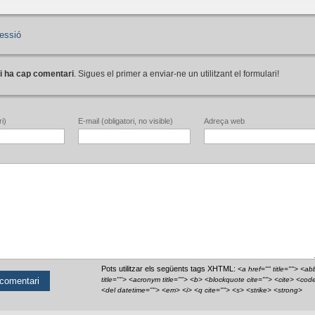
essió
i ha cap comentari
. Sigues el primer a enviar-ne un utilitzant el formulari!
i)
E-mail (obligatori, no visible)
Adreça web
Pots utilitzar els següents tags XHTML:
<a href="" title=""> <ab
title=""> <acronym title=""> <b> <blockquote cite=""> <cite> <cod
<del datetime=""> <em> <i> <q cite=""> <s> <strike> <strong>