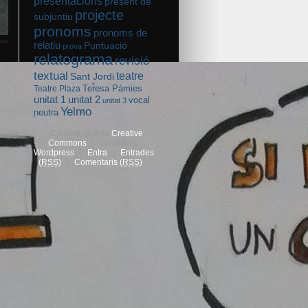
presentacions
present de
projecte
subjuntiu
pronoms
pronoms de
>>
relatiu
Puntuació
prova
relatograma
revisió
textual
teatre
Sant Jordi
Teresa Pàmies
Teatre Plaza
unitat 2
unitat 1
vocal
unitat 3
Yelmo
neutra
Continguts sota
Creative
Commons
Creat amb
Wordpress
Entra
Entrades
(
RSS
)
Comentaris (
RSS
)