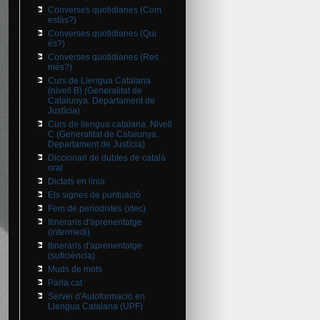
Converses quotidianes (Com
estàs?)
Converses quotidianes (Qui
és?)
Converses quotidianes (Res
més?)
Curs de Llengua Catalana
(nivell B) (Generalitat de
Catalunya. Departament de
Justícia)
Curs de llengua catalana. Nivell
C (Generalitat de Catalunya.
Departament de Justícia)
Diccionari de dubtes de català
oral
Dictats en línia
Els signes de puntuació
Fem de periodistes (xtec)
Itineraris d'aprenentatge
(intermedi)
Itineraris d'aprenentatge
(suficiència)
Muds de mots
Parla.cat
Servei d'Autoformació en
Llengua Catalana (UPF)