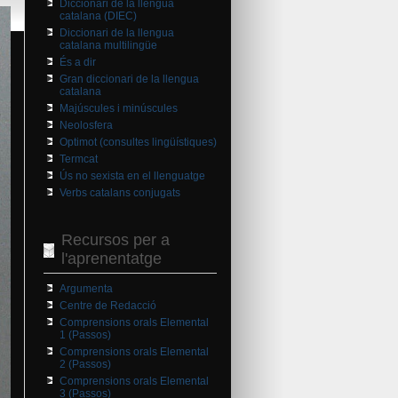
Diccionari de la llengua
catalana (DIEC)
Diccionari de la llengua
catalana multilingüe
És a dir
Gran diccionari de la llengua
catalana
Majúscules i minúscules
Neolosfera
Optimot (consultes lingüístiques)
Termcat
Ús no sexista en el llenguatge
Verbs catalans conjugats
Recursos per a
l'aprenentatge
Argumenta
Centre de Redacció
Comprensions orals Elemental
1 (Passos)
Comprensions orals Elemental
2 (Passos)
Comprensions orals Elemental
3 (Passos)