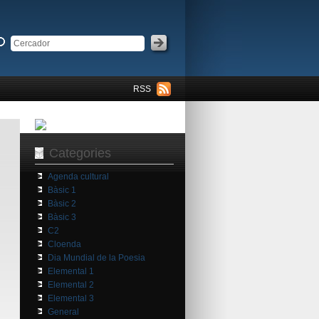
RSS
Categories
Agenda cultural
Bàsic 1
Bàsic 2
Bàsic 3
C2
Cloenda
Dia Mundial de la Poesia
Elemental 1
Elemental 2
Elemental 3
General