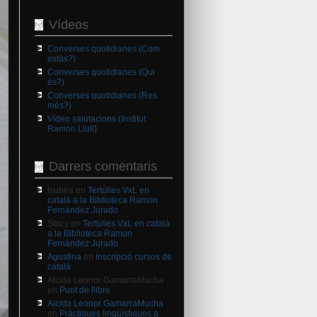
Vídeos
Converses quotidianes (Com
estàs?)
Converses quotidianes (Qui
és?)
Converses quotidianes (Res
més?)
Vídeo salutacions (Institut
Ramon Llull)
Darrers comentaris
lsubira
en
Tertúlies VxL en
català a la Biblioteca Ramon
Fernàndez Jurado
Stacy
en
Tertúlies VxL en català
a la Biblioteca Ramon
Fernàndez Jurado
Agustina
en
Inscripció cursos de
català
Alcida Leonor GamarraMucha
en
Punt de llibre
Alcida Leonor GamarraMucha
en
Pràctiques lingüístiques a