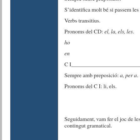
S’identifica molt bé si passem les 
Verbs transitius.
Pronoms del CD:
el, la, els, les
.
ho
en
C I_______________________
Sempre amb preposició:
a, per a
.
Pronoms del C I: li, els.
Seguidament, vam fer el joc de les 
contingut gramatical.