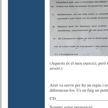
(Aquests és el meu exercici, però 
sessió.)
Això va servir per fer un repàs i e
diferenciar-los. Us en faig un pet
CD_______________________
Sempre sense preposició.