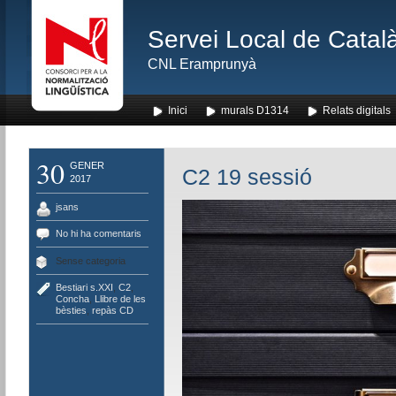
Servei Local de Català
CNL Eramprunyà
Inici
murals D1314
Relats digitals
30
GENER
C2 19 sessió
2017
jsans
No hi ha comentaris
Sense categoria
Bestiari s.XXI
,
C2
,
Concha
,
Llibre de les
bèsties
,
repàs CD