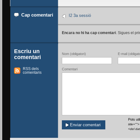
Cap comentari
I2 3a sessió
Encara no hi ha cap comentari
. Sigues el pri
Escriu un
Nom (obligatori)
E-mail (obligato
comentari
RSS dels
Comentari
comentaris
Pots ut
title=""
<del da