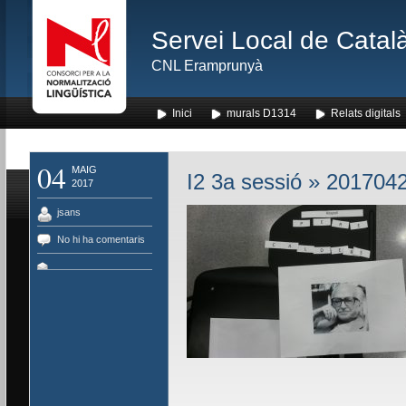
Servei Local de Català
CNL Eramprunyà
Inici
murals D1314
Relats digitals
04
MAIG
I2 3a sessió
» 2017042
2017
jsans
No hi ha comentaris