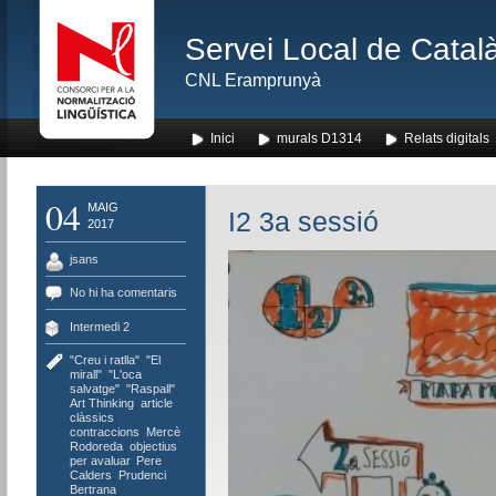
Servei Local de Català
CNL Eramprunyà
Inici
murals D1314
Relats digitals
04
MAIG
I2 3a sessió
2017
jsans
No hi ha comentaris
Intermedi 2
"Creu i ratlla"
,
"El
mirall"
,
"L'oca
salvatge"
,
"Raspall"
,
Art Thinking
,
article
,
clàssics
,
contraccions
,
Mercè
Rodoreda
,
objectius
per avaluar
,
Pere
Calders
,
Prudenci
Bertrana
,