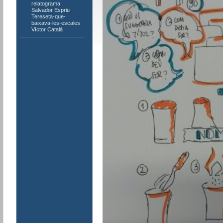
relatograma
,
Salvador Espriu
,
Tereseta-que-
baixava-les-escales
,
Víctor Català