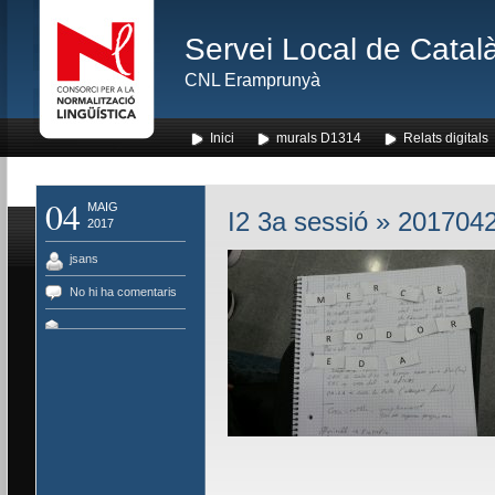
Servei Local de Català
CNL Eramprunyà
Inici
murals D1314
Relats digitals
04
MAIG
I2 3a sessió
» 2017042
2017
jsans
No hi ha comentaris