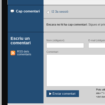
Cap comentari
I2 3a sessió
Encara no hi ha cap comentari
. Sigues el pri
Escriu un
Nom (obligatori)
E-mail (obligato
comentari
RSS dels
Comentari
comentaris
Pots ut
title=""
<del da