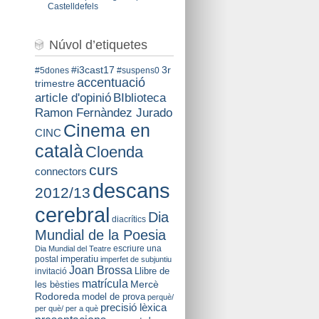
Castelldefels
Núvol d’etiquetes
#i3cast17
3r
#5dones
#suspens0
accentuació
trimestre
BIblioteca
article d'opinió
Ramon Fernàndez Jurado
Cinema en
CINC
català
Cloenda
curs
connectors
descans
2012/13
cerebral
Dia
diacrítics
Mundial de la Poesia
escriure una
Dia Mundial del Teatre
imperatiu
postal
imperfet de subjuntiu
Joan Brossa
Llibre de
invitació
matrícula
Mercè
les bèsties
Rodoreda
model de prova
perquè/
precisió lèxica
per què/ per a què