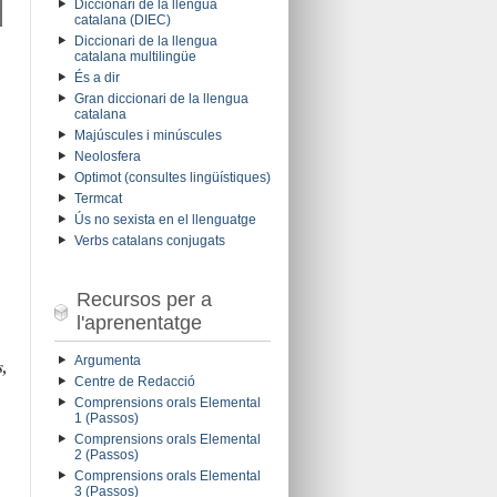
Diccionari de la llengua
catalana (DIEC)
Diccionari de la llengua
catalana multilingüe
És a dir
Gran diccionari de la llengua
catalana
Majúscules i minúscules
Neolosfera
Optimot (consultes lingüístiques)
Termcat
Ús no sexista en el llenguatge
Verbs catalans conjugats
Recursos per a
l'aprenentatge
Argumenta
s,
Centre de Redacció
Comprensions orals Elemental
1 (Passos)
Comprensions orals Elemental
2 (Passos)
Comprensions orals Elemental
3 (Passos)