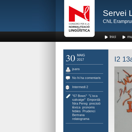
Servei 
CNL Erampru
Inici
mu
30
MAIG
I2 13
2017
jsans
No hi ha comentaris
Intermedi 2
"67 Bows"
,
"L'oca
salvatge"
,
Empordà
,
Nira Pereg
,
precisió
lèxica
,
pronoms
febles
,
Prudenci
Bertrana
,
relatograma