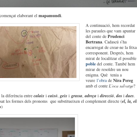
mapamundi
començat elaborant el
.
A continuació, hem recordat
les paraules que vam apuntar
Prudenci
del conte de
Bertrana
. Cadascú s’ha
encarregat de crear-ne la fitxa
corresponent. Després, hem
mirat de localitzar el possible
poble
del conte. També hem
mirar de resoldre un nou
enigma. Què tenia a
Nira Pereg
veure
l’obra
de
amb el conte
L’oca salvatge
?
la diferència entre
calaix
i
caixó
,
geix
i
grassa
,
adreça
i
direcció
,
dos
i
dues
.
at les formes dels pronoms que substitueixen el complement directe (
el, la, el
o
)