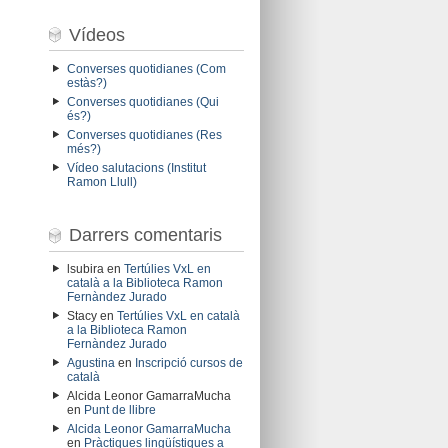
Vídeos
Converses quotidianes (Com
estàs?)
Converses quotidianes (Qui
és?)
Converses quotidianes (Res
més?)
Vídeo salutacions (Institut
Ramon Llull)
Darrers comentaris
lsubira
en
Tertúlies VxL en
català a la Biblioteca Ramon
Fernàndez Jurado
Stacy
en
Tertúlies VxL en català
a la Biblioteca Ramon
Fernàndez Jurado
Agustina
en
Inscripció cursos de
català
Alcida Leonor GamarraMucha
en
Punt de llibre
Alcida Leonor GamarraMucha
en
Pràctiques lingüístiques a