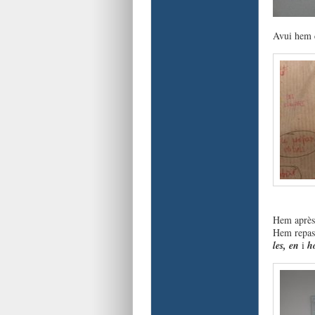
Avui hem 
Hem après 
Hem repass
les, en
i
h