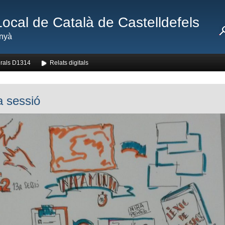
Local de Català de Castelldefels
nyà
rals D1314
Relats digitals
a sessió