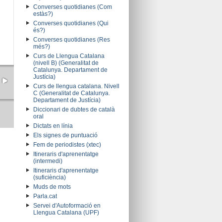
Converses quotidianes (Com
estàs?)
Converses quotidianes (Qui
és?)
Converses quotidianes (Res
més?)
Curs de Llengua Catalana
(nivell B) (Generalitat de
Catalunya. Departament de
Justícia)
Curs de llengua catalana. Nivell
C (Generalitat de Catalunya.
Departament de Justícia)
Diccionari de dubtes de català
oral
Dictats en línia
Els signes de puntuació
Fem de periodistes (xtec)
Itineraris d'aprenentatge
(intermedi)
Itineraris d'aprenentatge
(suficiència)
Muds de mots
Parla.cat
Servei d'Autoformació en
Llengua Catalana (UPF)