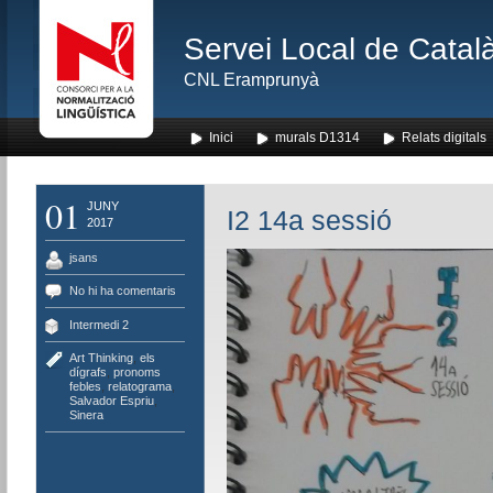
Servei Local de Català
CNL Eramprunyà
Inici
murals D1314
Relats digitals
01
JUNY
I2 14a sessió
2017
jsans
No hi ha comentaris
Intermedi 2
Art Thinking
,
els
dígrafs
,
pronoms
febles
,
relatograma
,
Salvador Espriu
,
Sinera