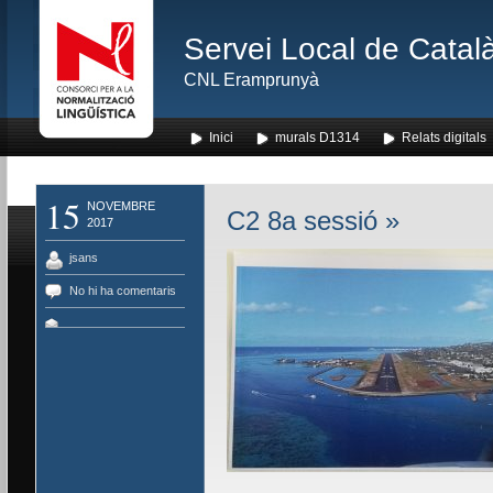
Servei Local de Català
CNL Eramprunyà
Inici
murals D1314
Relats digitals
15
NOVEMBRE
C2 8a sessió
»
2017
jsans
No hi ha comentaris