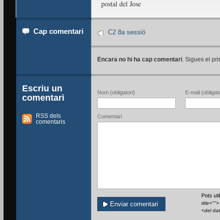
postal del Jose
Cap comentari
C2 8a sessió
Encara no hi ha cap comentari
. Sigues el pri
Escriu un
Nom (obligatori)
E-mail (obligato
comentari
RSS dels
Comentari
comentaris
Pots ut
title=""
<del da