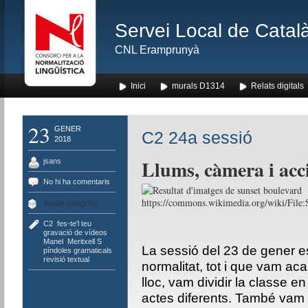
Servei Local de Català
CNL Eramprunyà
Inici
murals D1314
Relats digitals
23
GENER
C2 24a sessió
2018
Llums, càmera i acc
jsans
No hi ha comentaris
https://commons.wikimedia.org/wiki/Fil
Sense categoria
C2
,
fes-te'l teu
,
gravació de vídeos
,
Manel
,
Meritxell S
,
La sessió del 23 de gener 
píndoles gramaticals
,
revisió textual
normalitat, tot i que vam ac
lloc, vam dividir la classe e
actes diferents. També vam 