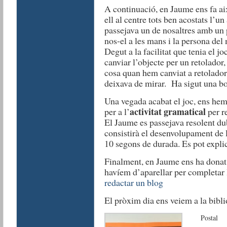
A continuació, en Jaume ens fa aix
ell al centre tots ben acostats l’u
passejava un de nosaltres amb un p
nos-el a les mans i la persona del 
Degut a la facilitat que tenia el jo
canviar l’objecte per un retolador,
cosa quan hem canviat a retolado
deixava de mirar. Ha sigut una bo
Una vegada acabat el joc, ens hem 
activitat gramatical
per a l’
per re
El Jaume es passejava resolent dub
consistirà el desenvolupament de 
10 segons de durada. Es pot expli
Finalment, en Jaume ens ha donat 
havíem d’aparellar per completar 
redactar un blog
El pròxim dia ens veiem a la bibli
Postal