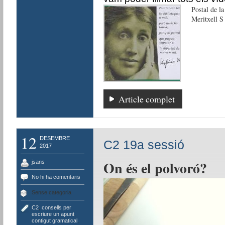
Postal de la
Meritxell S
Article complet
12
DESEMBRE
C2 19a sessió
2017
On és el polvoró?
jsans
No hi ha comentaris
Sense categoria
C2
,
consells per
escriure un apunt
,
contigut gramatical
,