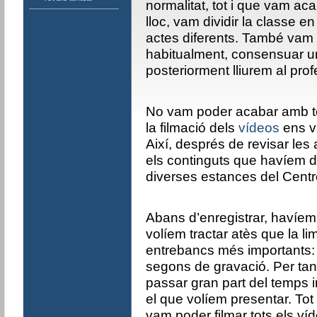
normalitat, tot i que vam ac
lloc, vam dividir la classe e
actes diferents. També vam 
habitualment, consensuar u
posteriorment lliurem al pro
No vam poder acabar amb tot
la filmació dels
vídeos
ens v
Així, després de revisar le
els continguts que havíem de 
diverses estances del Centr
Abans d’enregistrar, havíem 
volíem tractar atès que la li
entrebancs més importants:
segons de gravació. Per tan
passar gran part del temps 
el que volíem presentar. Tot 
vam poder filmar tots els ví