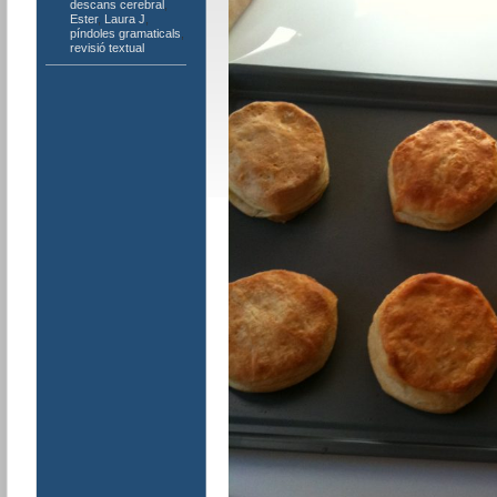
descans cerebral
,
Ester
,
Laura J
,
píndoles gramaticals
,
revisió textual