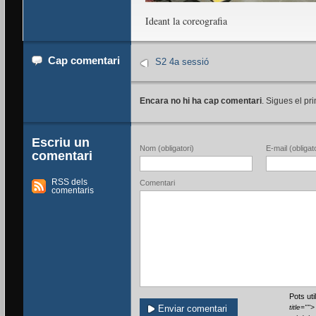
Ideant la coreografia
Cap comentari
S2 4a sessió
Encara no hi ha cap comentari
. Sigues el pri
Escriu un
Nom (obligatori)
E-mail (obligato
comentari
RSS dels
Comentari
comentaris
Pots ut
title=""