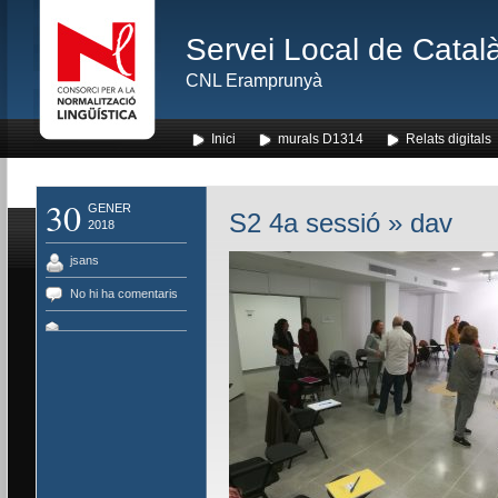
Servei Local de Català
CNL Eramprunyà
Inici
murals D1314
Relats digitals
30
GENER
S2 4a sessió
» dav
2018
jsans
No hi ha comentaris