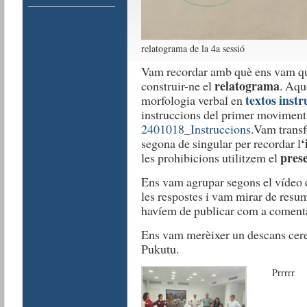
relatograma de la 4a sessió
Vam recordar amb què ens vam qu
relatograma
construir-ne el
. Aque
textos instr
morfologia verbal en
instruccions del primer moviment 
2401018_Instruccions
.Vam transf
‘
segona de singular per recordar l
prese
les prohibicions utilitzem el
Ens vam agrupar segons el vídeo
les respostes i vam mirar de resum
havíem de publicar com a comenta
Ens vam merèixer un descans cereb
Pukutu.
Prrrrr