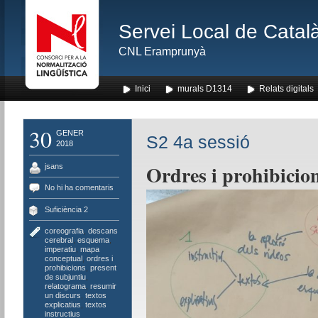
Servei Local de Català
CNL Eramprunyà
Inici
murals D1314
Relats digitals
30
GENER
S2 4a sessió
2018
Ordres i prohibicio
jsans
No hi ha comentaris
Suficiència 2
coreografia
,
descans
cerebral
,
esquema
,
imperatiu
,
mapa
conceptual
,
ordres i
prohibicions
,
present
de subjuntiu
,
relatograma
,
resumir
un discurs
,
textos
explicatius
,
textos
instructius