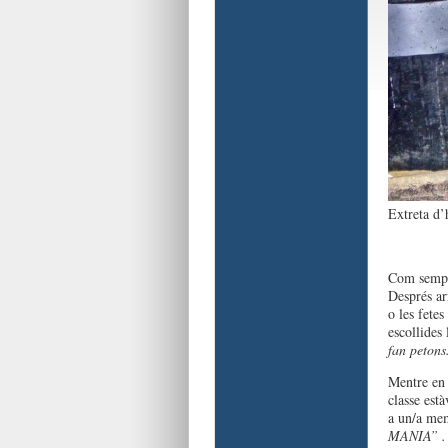
Extreta d’
Com sempre
Després arr
o les fete
escollides
fan petons
Mentre en 
classe est
a un/a me
MANIA” .