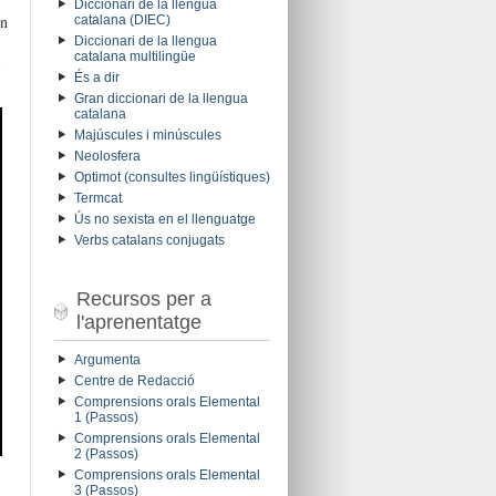
Diccionari de la llengua
on
catalana (DIEC)
Diccionari de la llengua
catalana multilingüe
És a dir
Gran diccionari de la llengua
catalana
Majúscules i minúscules
Neolosfera
Optimot (consultes lingüístiques)
Termcat
Ús no sexista en el llenguatge
Verbs catalans conjugats
Recursos per a
l'aprenentatge
Argumenta
Centre de Redacció
Comprensions orals Elemental
1 (Passos)
Comprensions orals Elemental
2 (Passos)
Comprensions orals Elemental
3 (Passos)