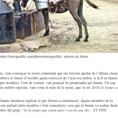
https://morguefile.com/photos/morguefile/, autoria de dorne
, vam començar la sessió comentant què ens havíem quedat de l’última classe
ibava el clàssic d’escollir quina correcció de l’acta era millor, si la d’en Jaume
s per nosaltres. Com de costum, van guanyar les proposades pel Jaume. Un cop
 les millors opcions, vam votar el nom de la sessió, que va ser
2018 els homes e
.
Jaume intentava explicar el que faríem a continuació, alguns membres de la
àvem parlant entre nosaltres i fent comentaris, cosa que el Jaume va acabar dient
mbre del grup:
“Ja fa temps que estem junts i ara ho puc dir… ET TINC