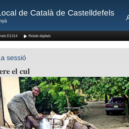
Local de Català de Castelldefels
nyà
rals D1314
Relats digitals
a sessió
re el cul