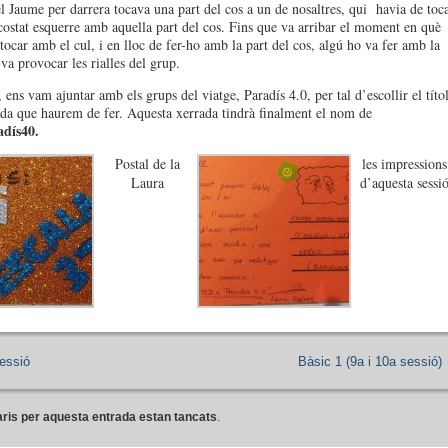
 el Jaume per darrera tocava una part del cos a un de nosaltres, qui havia de toc
 costat esquerre amb aquella part del cos. Fins que va arribar el moment en què
tocar amb el cul, i en lloc de fer-ho amb la part del cos, algú ho va fer amb la
a provocar les rialles del grup.
 ens vam ajuntar amb els grups del viatge, Paradís 4.0, per tal d’escollir el títo
ada que haurem de fer. Aquesta xerrada tindrà finalment el nom de
dís40.
Postal de la
les impressions
Laura
d’aquesta sessi
essió
Bàsic 1 (9a i 10a sessió)
ris per aquesta entrada estan tancats
.