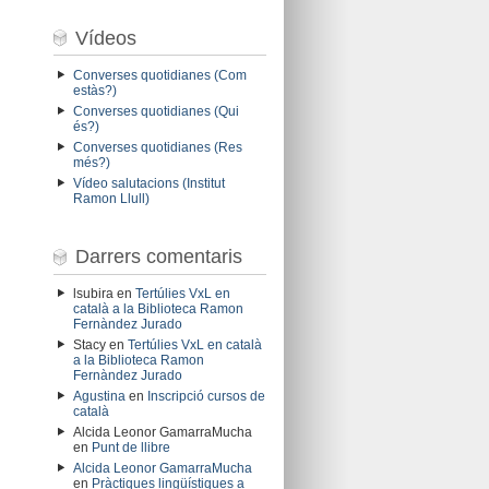
Vídeos
Converses quotidianes (Com
estàs?)
Converses quotidianes (Qui
és?)
Converses quotidianes (Res
més?)
Vídeo salutacions (Institut
Ramon Llull)
Darrers comentaris
lsubira
en
Tertúlies VxL en
català a la Biblioteca Ramon
Fernàndez Jurado
Stacy
en
Tertúlies VxL en català
a la Biblioteca Ramon
Fernàndez Jurado
Agustina
en
Inscripció cursos de
català
Alcida Leonor GamarraMucha
en
Punt de llibre
Alcida Leonor GamarraMucha
en
Pràctiques lingüístiques a