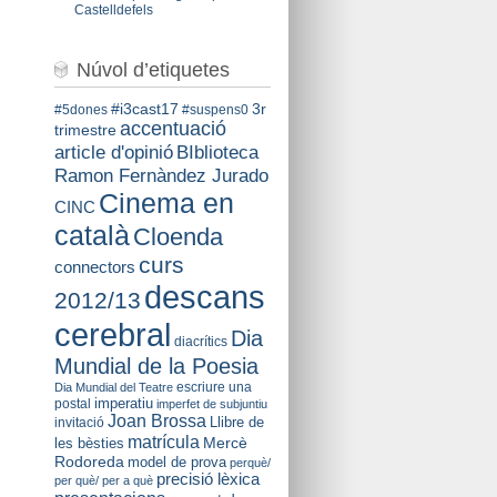
Castelldefels
Núvol d’etiquetes
#i3cast17
3r
#5dones
#suspens0
accentuació
trimestre
BIblioteca
article d'opinió
Ramon Fernàndez Jurado
Cinema en
CINC
català
Cloenda
curs
connectors
descans
2012/13
cerebral
Dia
diacrítics
Mundial de la Poesia
escriure una
Dia Mundial del Teatre
imperatiu
postal
imperfet de subjuntiu
Joan Brossa
Llibre de
invitació
matrícula
Mercè
les bèsties
Rodoreda
model de prova
perquè/
precisió lèxica
per què/ per a què