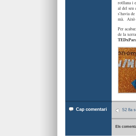
rotllana i
al del seu
s’havia de 
mà. Això v
Per acabar,
de la xerr
TEDxPara
Cap comentari
S2 8a s
Els comenta