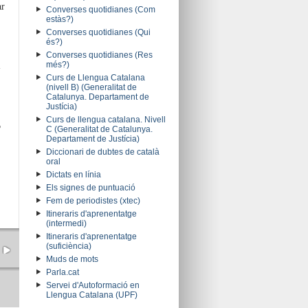
ar
Converses quotidianes (Com
estàs?)
Converses quotidianes (Qui
és?)
Converses quotidianes (Res
l
més?)
Curs de Llengua Catalana
(nivell B) (Generalitat de
Catalunya. Departament de
Justícia)
Curs de llengua catalana. Nivell
ó
C (Generalitat de Catalunya.
Departament de Justícia)
Diccionari de dubtes de català
oral
Dictats en línia
Els signes de puntuació
Fem de periodistes (xtec)
Itineraris d'aprenentatge
(intermedi)
Itineraris d'aprenentatge
(suficiència)
Muds de mots
Parla.cat
Servei d'Autoformació en
Llengua Catalana (UPF)