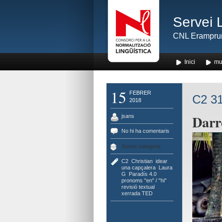
Servei 
CNL Erampru
Inici
mu
15
FEBRER
C2 31
2018
Darre
jsans
No hi ha comentaris
Sense categoria
C2
,
Christian
,
idear
una capçalera
,
Laura
G
,
Paradís 4.0
,
pronoms "en" / "hi"
,
revisió textual
,
xerrada TED