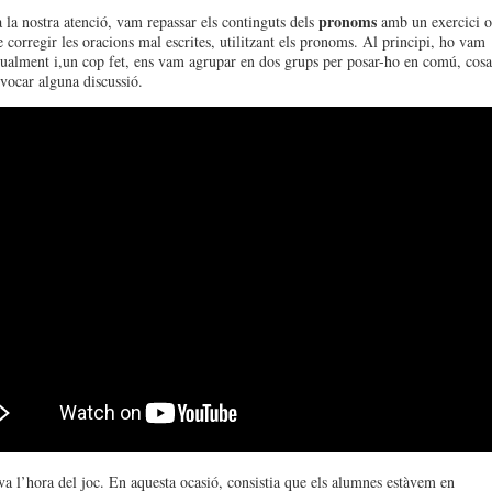
pronoms
a la nostra atenció, vam repassar els continguts dels
amb un exercici 
e corregir les oracions mal escrites, utilitzant els pronoms. Al principi, ho vam
dualment i,un cop fet, ens vam agrupar en dos grups per posar-ho en comú, cosa
vocar alguna discussió.
va l’hora del joc. En aquesta ocasió, consistia que els alumnes estàvem en