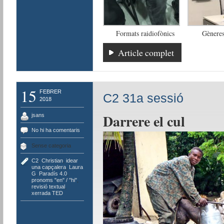
Formats raidiofònics
Gèneres
Article complet
15
FEBRER
C2 31a sessió
2018
Darrere el cul
jsans
No hi ha comentaris
Sense categoria
C2
,
Christian
,
idear
una capçalera
,
Laura
G
,
Paradís 4.0
,
pronoms "en" / "hi"
,
revisió textual
,
xerrada TED