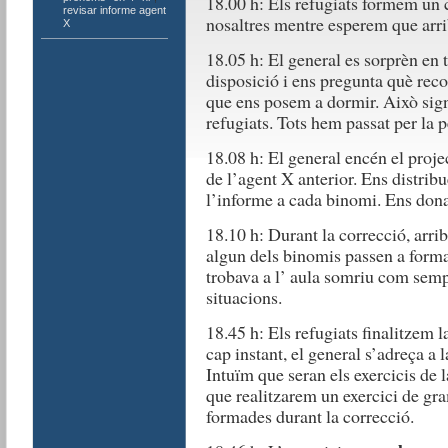
18.00 h: Els refugiats formem un c
revisar informe agent
nosaltres mentre esperem que arrib
X
18.05 h: El general es sorprèn en t
disposició i ens pregunta què reco
que ens posem a dormir. Això sign
refugiats. Tots hem passat per la p
18.08 h: El general encén el proje
de l’agent X anterior. Ens distribue
l’informe a cada binomi. Ens dona
18.10 h: Durant la correcció, arri
algun dels binomis passen a formar
trobava a l’ aula somriu com sem
situacions.
18.45 h: Els refugiats finalitzem l
cap instant, el general s’adreça a l
Intuïm que seran els exercicis de l
que realitzarem un exercici de gr
formades durant la correcció.