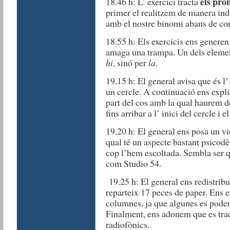
els
pro
18.46 h: L’ exercici tracta
primer el realitzem de manera in
amb el nostre binomi abans de cor
18.55 h: Els exercicis ens generen
amaga una trampa. Un dels elemen
hi
, sinó per
la
.
19.15 h: El general avisa que és l
un cercle. A continuació ens expli
part del cos amb la qual haurem de
fins arribar a l’ inici del cercle i e
19.20 h: El general ens posa un vi
qual té un aspecte bastant psicodè
cop l’hem escoltada. Sembla ser 
com Studio 54.
19.25 h: El general ens redistrib
reparteix 17 peces de paper. Ens 
columnes, ja que algunes es poden 
Finalment, ens adonem que es tra
radiofònics.