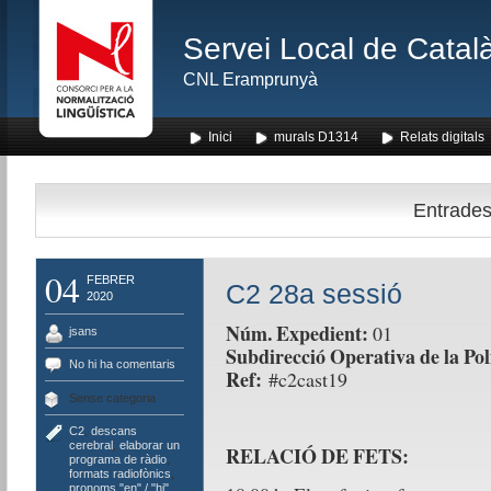
Servei Local de Català
CNL Eramprunyà
Inici
murals D1314
Relats digitals
Entrades 
04
FEBRER
C2 28a sessió
2020
Núm. Expedient:
01
jsans
Subdirecció Operativa de la Pol
No hi ha comentaris
Ref:
#c2cast19
Sense categoria
C2
,
descans
cerebral
,
elaborar un
RELACIÓ DE FETS:
programa de ràdio
,
formats radiofònics
,
pronoms "en" / "hi"
,