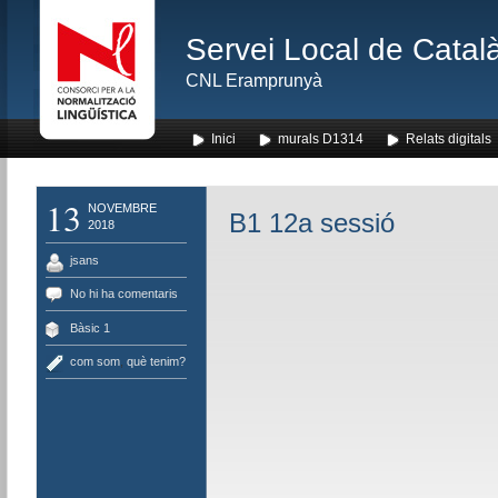
Servei Local de Català
CNL Eramprunyà
Inici
murals D1314
Relats digitals
13
NOVEMBRE
B1 12a sessió
2018
jsans
No hi ha comentaris
Bàsic 1
com som
,
què tenim?