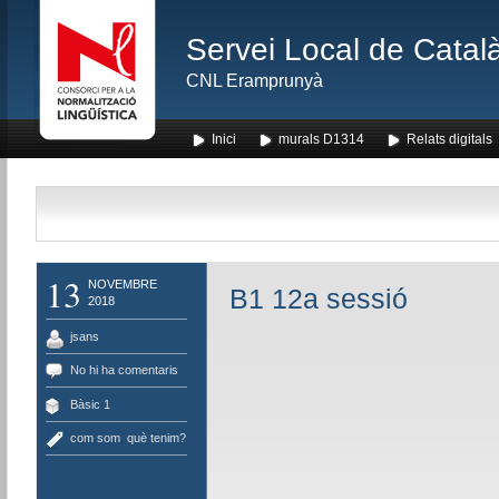
Servei Local de Català
CNL Eramprunyà
Inici
murals D1314
Relats digitals
13
NOVEMBRE
B1 12a sessió
2018
jsans
No hi ha comentaris
Bàsic 1
com som
,
què tenim?