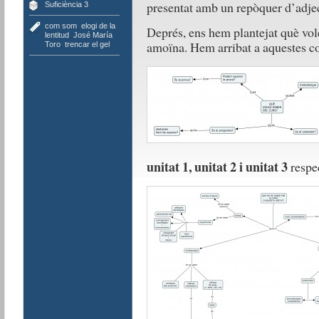
presentat amb un repòquer d’adjec
Suficiència 3
com som
,
elogi de la
Deprés, ens hem plantejat què vol
lentitud
,
José María
amoïna. Hem arribat a aquestes c
Toro
,
trencar el gel
unitat 1, unitat 2 i unitat 3
respe