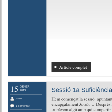
Article complet
15
GENER
Sessió 1a Suficiència
2013
Hem començat la sessió apuntant 
jsans
encapçalament
Jo sóc…
Després h
1 comentari
trobàvem algú amb qui compartir a