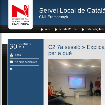
Servei Local de Català
CNL Eramprunyà
Inici
murals D1314
Relats digitals
30
OCTUBRE
C2 7a sessió
» Explica
2019
per a què
jsans
No hi ha comentaris