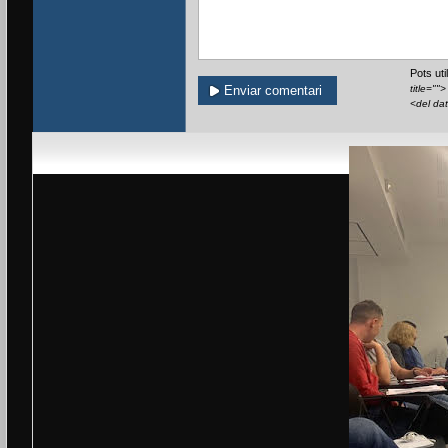
Pots ut
title=""
<del da