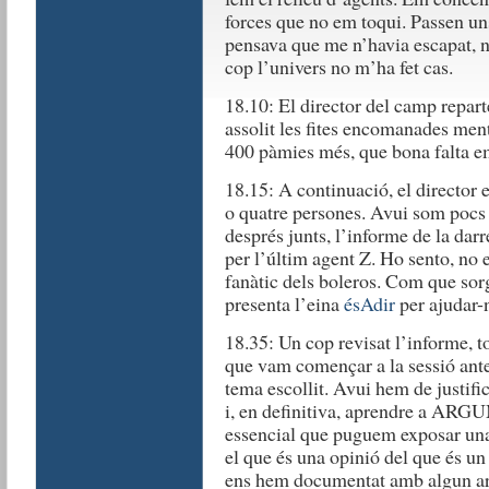
forces que no em toqui. Passen uns
pensava que me n’havia escapat, no
cop l’univers no m’ha fet cas.
18.10: El director del camp repart
assolit les fites encomanades men
400 pàmies més, que bona falta e
18.15: A continuació, el director
o quatre persones. Avui som pocs 
després junts, l’informe de la darre
per l’últim agent Z. Ho sento, no
fanàtic dels boleros. Com que sorg
presenta l’eina
ésAdir
per ajudar-n
18.35: Un cop revisat l’informe, t
que vam començar a la sessió anter
tema escollit. Avui hem de justifi
i, en definitiva, aprendre a AR
essencial que puguem exposar una i
el que és una opinió del que és un
ens hem documentat amb algun arti