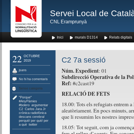
Servei Local de Català
CNL Eramprunyà
Inici
murals D1314
Relats digitals
22
OCTUBRE
C2 7a sessió
2019
Núm. Expedient
: 01
jsans
Subdirecció Operativa de la Pol
No hi ha comentaris
Ref:
#c2cast19
Sense categoria
RELACIÓ DE FETS
"Porque"
,
#AnyPàmies
,
18.00: Tots els refugiats entrem a 
#bolero
,
argumentar
,
aleatòriament. En pocs minuts, ar
C2
,
Carlos Jara Jr
,
crònica radiofònica
,
que li resumim les nostres impress
descans cerebral
,
perquè/ per què/ per
a què
,
twitter
18.05: Tot seguit, com ja comença a
fem el relleu d’agents. Em concent