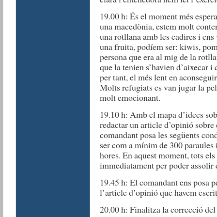
19.00 h: És el moment més espera
una macedònia, estem molt content
una rotllana amb les cadires i ens
una fruita, podíem ser: kiwis, pome
persona que era al mig de la rotlla
que la tenien s’havien d’aixecar i 
per tant, el més lent en aconsegu
Molts refugiats es van jugar la pe
molt emocionant.
19.10 h: Amb el mapa d’idees sobr
redactar un article d’opinió sobre 
comandant posa les següents condic
ser com a mínim de 300 paraules i
hores. En aquest moment, tots els
immediatament per poder assolir e
19.45 h: El comandant ens posa pe
l’article d’opinió que havem escrit
20.00 h: Finalitza la correcció del