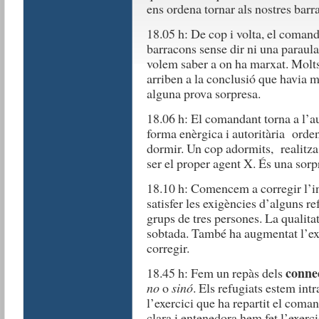
ens ordena tornar als nostres barr
18.05 h: De cop i volta, el comanda
barracons sense dir ni una paraula
volem saber a on ha marxat. Molts
arriben a la conclusió que havia m
alguna prova sorpresa.
18.06 h: El comandant torna a l’a
forma enèrgica i autoritària orde
dormir. Un cop adormits, realitza 
ser el proper agent X. És una sorp
18.10 h: Comencem a corregir l’inf
satisfer les exigències d’alguns r
grups de tres persones. La qualit
sobtada. També ha augmentat l’exi
corregir.
conne
18.45 h: Fem un repàs dels
no
o
sinó
. Els refugiats estem intr
l’exercici que ha repartit el coman
clara i entenedora hem fet l’exerci