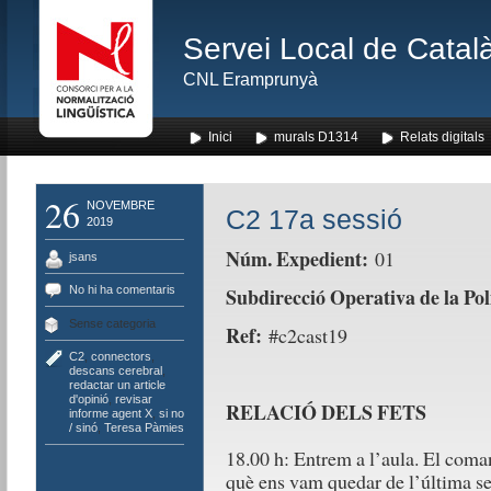
Servei Local de Català
CNL Eramprunyà
Inici
murals D1314
Relats digitals
26
NOVEMBRE
C2 17a sessió
2019
Núm. Expedient:
01
jsans
No hi ha comentaris
Subdirecció Operativa de la Pol
Sense categoria
Ref:
#c2cast19
C2
,
connectors
,
descans cerebral
,
redactar un article
d'opinió
,
revisar
RELACIÓ DELS FETS
informe agent X
,
si no
/ sinó
,
Teresa Pàmies
18.00 h: Entrem a l’aula. El com
què ens vam quedar de l’última ses