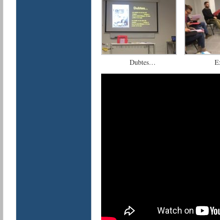
Dubtes…
E