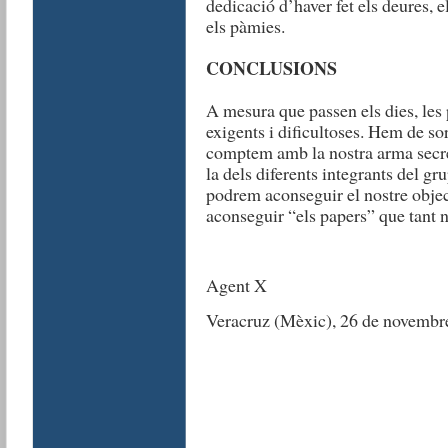
dedicació d’haver fet els deures, el
els pàmies.
CONCLUSIONS
A mesura que passen els dies, les
exigents i dificultoses. Hem de so
comptem amb la nostra arma secre
la dels diferents integrants del gr
podrem aconseguir el nostre objecti
aconseguir “els papers” que tant 
Agent X
Veracruz (Mèxic), 26 de novembr