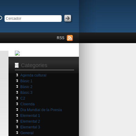
RSS
Categories
Agenda cultural
Bàsic 1
Bàsic 2
Bàsic 3
C2
Cloenda
Dia Mundial de la Poesia
Elemental 1
Elemental 2
Elemental 3
General