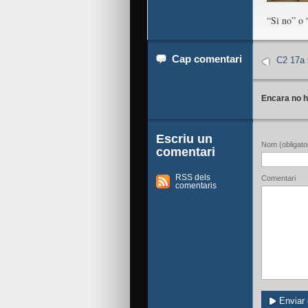
“Si no” o 
Cap comentari
C2 17a 
Encara no h
Escriu un
Nom (obligator
comentari
RSS dels
Comentari
comentaris