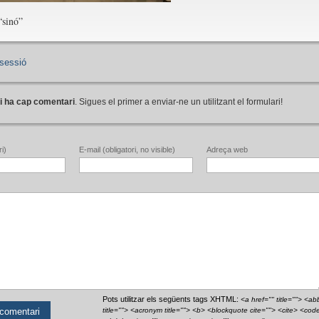
“sinó”
sessió
i ha cap comentari
. Sigues el primer a enviar-ne un utilitzant el formulari!
i)
E-mail (obligatori, no visible)
Adreça web
Pots utilitzar els següents tags XHTML:
<a href="" title=""> <ab
title=""> <acronym title=""> <b> <blockquote cite=""> <cite> <cod