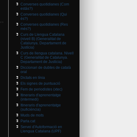
Converses quotidianes (Com
estàs?)
Converses quotidianes (Qui
és?)
>>
Converses quotidianes (Res
més?)
Curs de Llengua Catalana
(nivell B) (Generalitat de
Catalunya. Departament de
Justícia)
Curs de llengua catalana. Nivell
C (Generalitat de Catalunya.
Departament de Justícia)
Diccionari de dubtes de català
oral
Dictats en línia
Els signes de puntuació
Fem de periodistes (xtec)
Itineraris d'aprenentatge
(intermedi)
Itineraris d'aprenentatge
(suficiència)
Muds de mots
Parla.cat
Servei d'Autoformació en
Llengua Catalana (UPF)