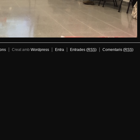
ons
Creat amb
Wordpress
Entra
Entrades (
RSS
)
Comentaris (
RSS
)