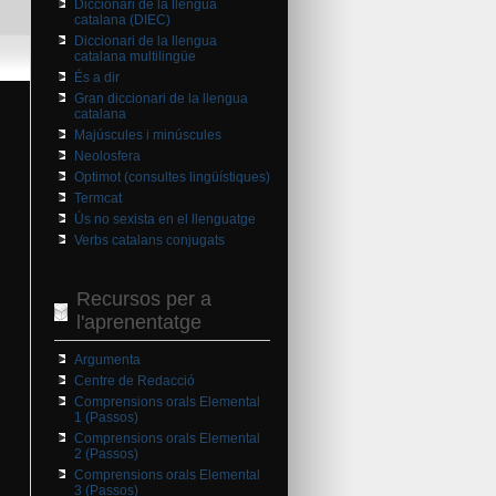
Diccionari de la llengua
catalana (DIEC)
Diccionari de la llengua
catalana multilingüe
És a dir
Gran diccionari de la llengua
catalana
Majúscules i minúscules
Neolosfera
Optimot (consultes lingüístiques)
Termcat
Ús no sexista en el llenguatge
Verbs catalans conjugats
Recursos per a
l'aprenentatge
Argumenta
Centre de Redacció
Comprensions orals Elemental
1 (Passos)
Comprensions orals Elemental
2 (Passos)
Comprensions orals Elemental
3 (Passos)