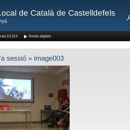
Local de Català de Castelldefels
nyà
rals D1314
Relats digitals
a sessió
» image003