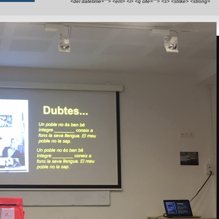
<del datetime=""> <em> <i> <q cite=""> <s> <strike> <strong>