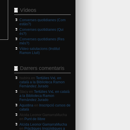
Vídeos
Converses quotidianes (Com
estàs?)
Converses quotidianes (Qui
és?)
Converses quotidianes (Res
més?)
Vídeo salutacions (Institut
Ramon Llull)
Darrers comentaris
lsubira
en
Tertúlies VxL en
català a la Biblioteca Ramon
Fernàndez Jurado
Stacy
en
Tertúlies VxL en català
a la Biblioteca Ramon
Fernàndez Jurado
Agustina
en
Inscripció cursos de
català
Alcida Leonor GamarraMucha
en
Punt de llibre
Alcida Leonor GamarraMucha
en
Pràctiques lingüístiques a