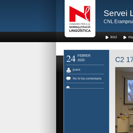
Servei 
CNL Erampru
Inici
mu
24
FEBRER
C2 17
2020
jsans
No hi ha comentaris