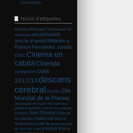
Castelldefels
Núvol d’etiquetes
#i3cast17
3r
#5dones
#suspens0
accentuació
trimestre
BIblioteca
article d'opinió
Ramon Fernàndez Jurado
Cinema en
CINC
català
Cloenda
curs
connectors
descans
2012/13
cerebral
Dia
diacrítics
Mundial de la Poesia
escriure una
Dia Mundial del Teatre
imperatiu
postal
imperfet de subjuntiu
Joan Brossa
Llibre de
invitació
matrícula
Mercè
les bèsties
Rodoreda
model de prova
perquè/
precisió lèxica
per què/ per a què