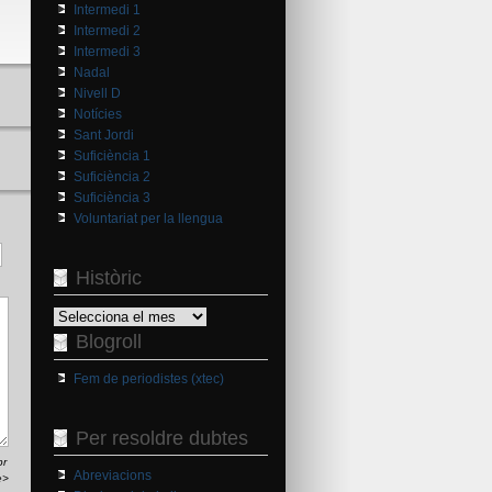
Intermedi 1
Intermedi 2
Intermedi 3
Nadal
Nivell D
Notícies
Sant Jordi
Suficiència 1
Suficiència 2
Suficiència 3
Voluntariat per la llengua
Històric
Històric
Blogroll
Fem de periodistes (xtec)
Per resoldre dubtes
br
Abreviacions
e>