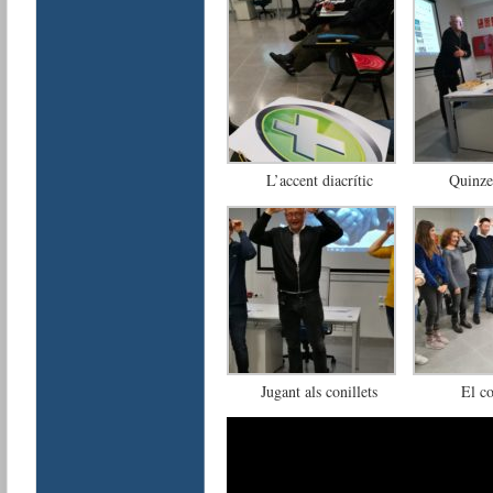
L’accent diacrític
Quinze
Jugant als conillets
El co