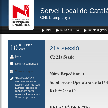
Servei Local de Català
CNL Eramprunyà
Inici
murals D1314
Relats digitals
10
DESEMBRE
21a sessió
2019
C2 21
a Sessió
jsans
No hi ha comentaris
Sense categoria
Núm. Expedient
: 01
"Perdónala"
,
C2
,
Subdirecció Operativa de la Pol
descans cerebral
,
l'accent diacrític
,
Les
Luthiers
,
Nosaltres
Ref
: #c2cast19
responem per tu
,
revisar informe agent
X
,
ús del gerundi
RELACIÓ DE FETS: