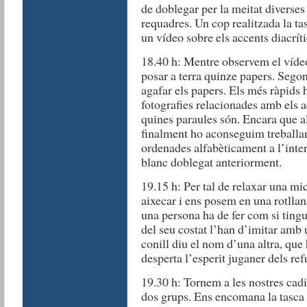
de doblegar per la meitat diverses
requadres. Un cop realitzada la ta
un vídeo sobre els accents diacríti
18.40 h: Mentre observem el vídeo,
posar a terra quinze papers. Sego
agafar els papers. Els més ràpids 
fotografies relacionades amb els a
quines paraules són. Encara que al
finalment ho aconseguim treballan
ordenades alfabèticament a l’inter
blanc doblegat anteriorment.
19.15 h: Per tal de relaxar una mic
aixecar i ens posem en una rotllana
una persona ha de fer com si tingu
del seu costat l’han d’imitar amb
conill diu el nom d’una altra, que
desperta l’esperit juganer dels ref
19.30 h: Tornem a les nostres cadir
dos grups. Ens encomana la tasca 