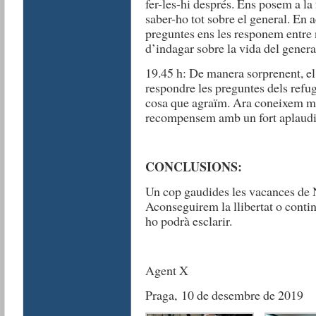
fer-les-hi després. Ens posem a la
saber-ho tot sobre el general. En a
preguntes ens les responem entre 
d’indagar sobre la vida del genera
19.45 h: De manera sorprenent, el 
respondre les preguntes dels refu
cosa que agraïm. Ara coneixem mol
recompensem amb un fort aplaud
CONCLUSIONS:
Un cop gaudides les vacances de Na
Aconseguirem la llibertat o conti
ho podrà
esclarir
.
Agent X
Praga,
10 de desembre de 2019