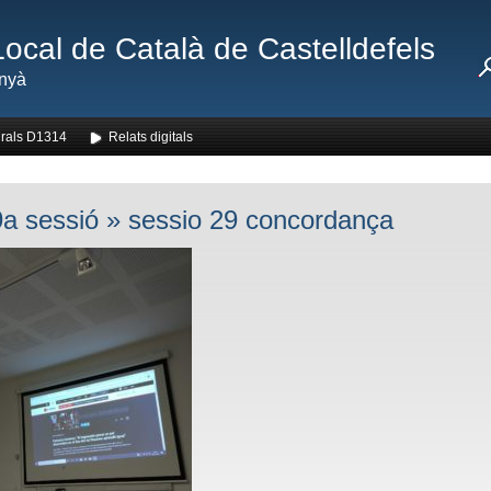
Local de Català de Castelldefels
nyà
rals D1314
Relats digitals
a sessió
» sessio 29 concordança