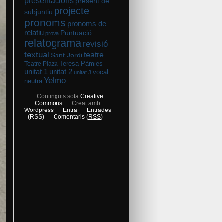
presentacions
present de
projecte
subjuntiu
pronoms
pronoms de
relatiu
Puntuació
prova
relatograma
revisió
textual
teatre
Sant Jordi
Teresa Pàmies
Teatre Plaza
unitat 2
unitat 1
vocal
unitat 3
Yelmo
neutra
Continguts sota
Creative
Commons
Creat amb
Wordpress
Entra
Entrades
(
RSS
)
Comentaris (
RSS
)