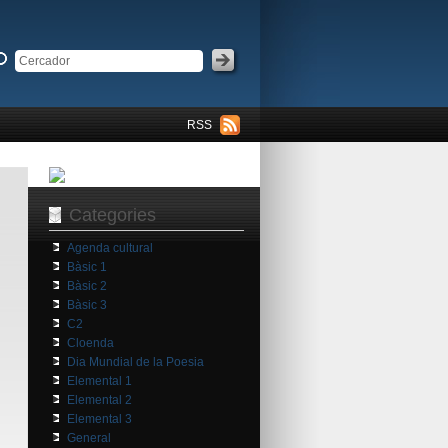
RSS
Categories
Agenda cultural
Bàsic 1
Bàsic 2
Bàsic 3
C2
Cloenda
Dia Mundial de la Poesia
Elemental 1
Elemental 2
Elemental 3
General