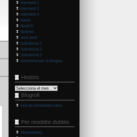
Intermedi 1
Intermedi 2
Intermedi 3
Nadal
Nivell D
Notícies
Sant Jordi
Suficiència 1
Suficiència 2
Suficiència 3
Voluntariat per la llengua
Històric
Històric
Blogroll
Fem de periodistes (xtec)
Per resoldre dubtes
Abreviacions