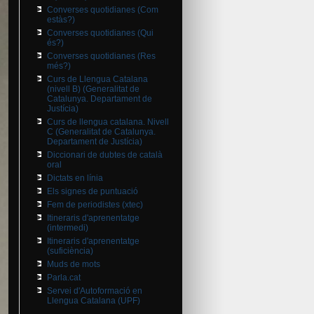
Converses quotidianes (Com
estàs?)
Converses quotidianes (Qui
és?)
Converses quotidianes (Res
més?)
Curs de Llengua Catalana
(nivell B) (Generalitat de
Catalunya. Departament de
Justícia)
Curs de llengua catalana. Nivell
C (Generalitat de Catalunya.
Departament de Justícia)
Diccionari de dubtes de català
oral
Dictats en línia
Els signes de puntuació
Fem de periodistes (xtec)
Itineraris d'aprenentatge
(intermedi)
Itineraris d'aprenentatge
(suficiència)
Muds de mots
Parla.cat
Servei d'Autoformació en
Llengua Catalana (UPF)