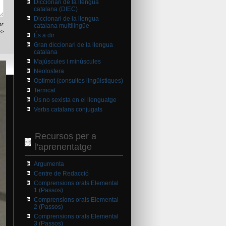
Diccionari de la llengua
catalana (DIEC)
Diccionari de la llengua
br
catalana multilingüe
e>
És a dir
Gran diccionari de la llengua
catalana
Majúscules i minúscules
Neolosfera
Optimot (consultes lingüístiques)
Termcat
Ús no sexista en el llenguatge
Verbs catalans conjugats
Recursos per a
l'aprenentatge
Argumenta
Centre de Redacció
Comprensions orals Elemental
1 (Passos)
Comprensions orals Elemental
2 (Passos)
Comprensions orals Elemental
3 (Passos)