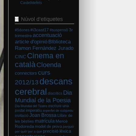
Castelldefels
Núvol d’etiquetes
#i3cast17
3r
#5dones
#suspens0
accentuació
trimestre
BIblioteca
article d'opinió
Ramon Fernàndez Jurado
Cinema en
CINC
català
Cloenda
curs
connectors
descans
2012/13
cerebral
Dia
diacrítics
Mundial de la Poesia
escriure una
Dia Mundial del Teatre
imperatiu
postal
imperfet de subjuntiu
Joan Brossa
Llibre de
invitació
matrícula
Mercè
les bèsties
Rodoreda
model de prova
perquè/
precisió lèxica
per què/ per a què