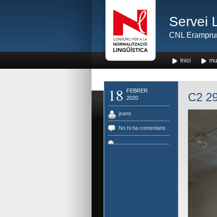
Servei 
CNL Erampru
Inici
mu
18
FEBRER
C2 29
2020
jsans
No hi ha comentaris