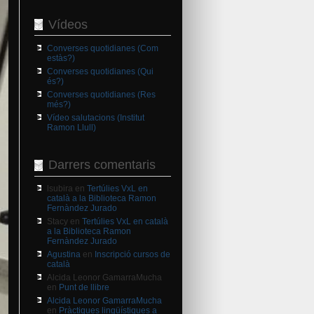
Vídeos
Converses quotidianes (Com
estàs?)
Converses quotidianes (Qui
és?)
Converses quotidianes (Res
més?)
Vídeo salutacions (Institut
Ramon Llull)
Darrers comentaris
lsubira
en
Tertúlies VxL en
català a la Biblioteca Ramon
Fernàndez Jurado
Stacy
en
Tertúlies VxL en català
a la Biblioteca Ramon
Fernàndez Jurado
Agustina
en
Inscripció cursos de
català
Alcida Leonor GamarraMucha
en
Punt de llibre
Alcida Leonor GamarraMucha
en
Pràctiques lingüístiques a