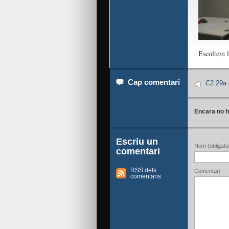
Escoltem l
Cap comentari
C2 29a 
Encara no h
Escriu un
Nom (obligator
comentari
RSS dels
Comentari
comentaris