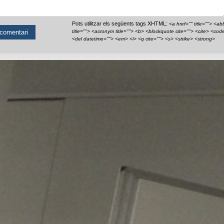
Pots utilitzar els següents tags XHTML:
<a href="" title=""> <ab
title=""> <acronym title=""> <b> <blockquote cite=""> <cite> <cod
<del datetime=""> <em> <i> <q cite=""> <s> <strike> <strong>