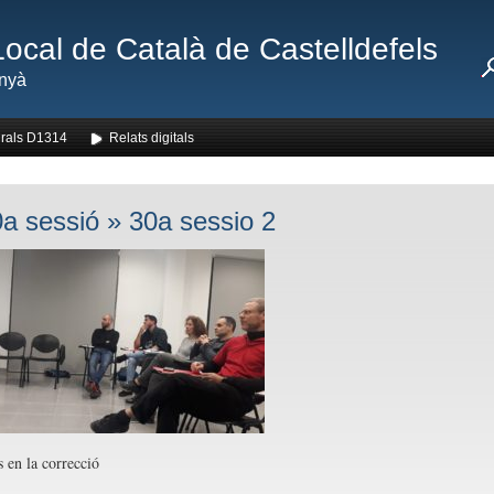
Local de Català de Castelldefels
nyà
rals D1314
Relats digitals
a sessió
» 30a sessio 2
s en la correcció