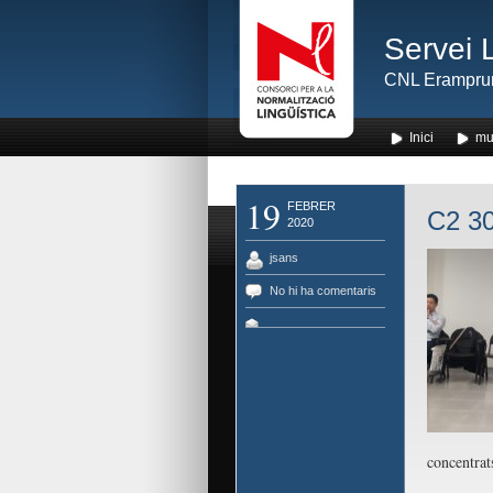
Servei 
CNL Erampru
Inici
mu
19
FEBRER
C2 30
2020
jsans
No hi ha comentaris
concentrat