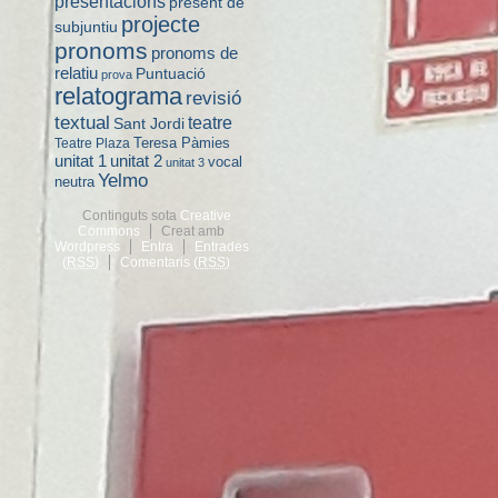
presentacions
present de
projecte
subjuntiu
pronoms
pronoms de
relatiu
Puntuació
prova
relatograma
revisió
textual
teatre
Sant Jordi
Teresa Pàmies
Teatre Plaza
unitat 2
unitat 1
vocal
unitat 3
Yelmo
neutra
Continguts sota
Creative
Commons
Creat amb
Wordpress
Entra
Entrades
(
RSS
)
Comentaris (
RSS
)