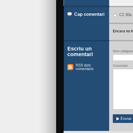
Cap comentari
C2 30a 
Encara no h
Escriu un
Nom (obligator
comentari
RSS dels
Comentari
comentaris