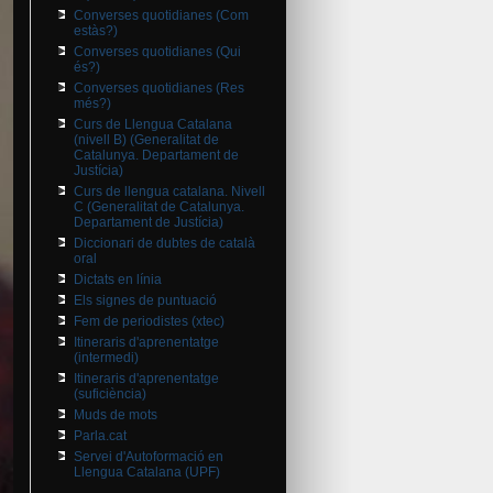
Converses quotidianes (Com
estàs?)
Converses quotidianes (Qui
és?)
Converses quotidianes (Res
més?)
Curs de Llengua Catalana
(nivell B) (Generalitat de
Catalunya. Departament de
Justícia)
Curs de llengua catalana. Nivell
C (Generalitat de Catalunya.
Departament de Justícia)
Diccionari de dubtes de català
oral
Dictats en línia
Els signes de puntuació
Fem de periodistes (xtec)
Itineraris d'aprenentatge
(intermedi)
Itineraris d'aprenentatge
(suficiència)
Muds de mots
Parla.cat
Servei d'Autoformació en
Llengua Catalana (UPF)