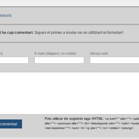
sessió
i ha cap comentari
. Sigues el primer a enviar-ne un utilitzant el formulari!
i)
E-mail (obligatori, no visible)
Adreça web
Pots utilitzar els següents tags XHTML:
<a href="" title=""> <ab
title=""> <acronym title=""> <b> <blockquote cite=""> <cite> <cod
<del datetime=""> <em> <i> <q cite=""> <s> <strike> <strong>