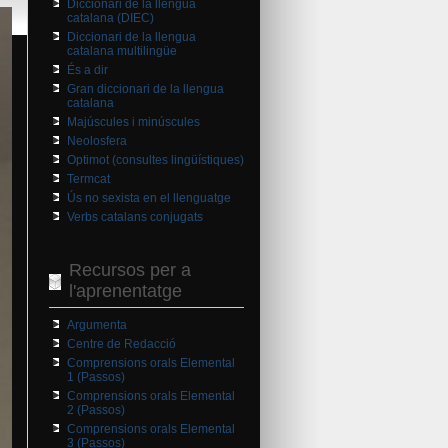
Diccionari de la llengua
catalana (DIEC)
Diccionari de la llengua
catalana multilingüe
És a dir
Gran diccionari de la llengua
catalana
Majúscules i minúscules
Neolosfera
Optimot (consultes lingüístiques)
Termcat
Ús no sexista en el llenguatge
Verbs catalans conjugats
Recursos per a
l'aprenentatge
Argumenta
Centre de Redacció
Comprensions orals Elemental
1 (Passos)
Comprensions orals Elemental
2 (Passos)
Comprensions orals Elemental
3 (Passos)