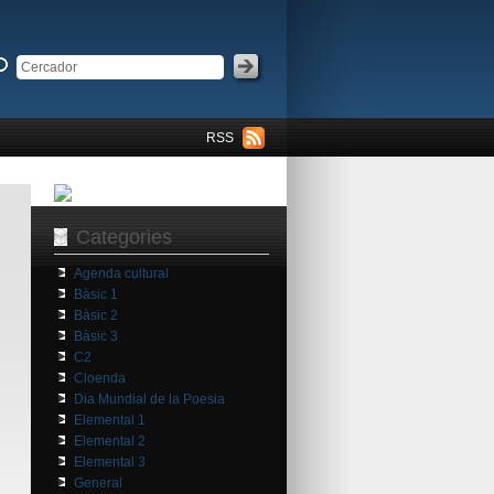
RSS
Categories
Agenda cultural
Bàsic 1
Bàsic 2
Bàsic 3
C2
Cloenda
Dia Mundial de la Poesia
Elemental 1
Elemental 2
Elemental 3
General