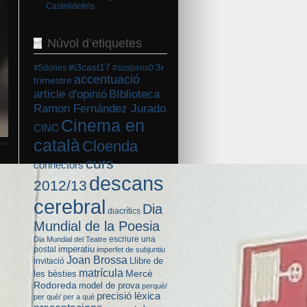
Castelldefels
Núvol d’etiquetes
#i3cast17
3r
#5dones
#suspens0
accentuació
trimestre
BIblioteca
article d'opinió
Ramon Fernàndez Jurado
Cinema en
CINC
català
Cloenda
>>
curs
connectors
descans
2012/13
cerebral
Dia
diacrítics
Mundial de la Poesia
escriure una
Dia Mundial del Teatre
imperatiu
postal
imperfet de subjuntiu
Joan Brossa
Llibre de
invitació
matrícula
Mercè
les bèsties
Rodoreda
model de prova
perquè/
precisió lèxica
per què/ per a què