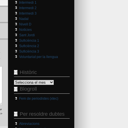
Intermedi 1
Intermedi 2
Intermedi 3
Nadal
Nivell D
Notícies
Sant Jordi
Suficiència 1
Suficiència 2
Suficiència 3
Voluntariat per la llengua
Històric
Històric
Blogroll
Fem de periodistes (xtec)
br
Per resoldre dubtes
e>
Abreviacions