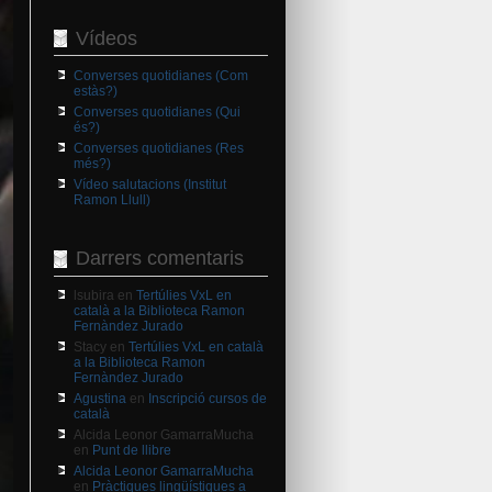
Vídeos
Converses quotidianes (Com
estàs?)
Converses quotidianes (Qui
és?)
Converses quotidianes (Res
més?)
Vídeo salutacions (Institut
Ramon Llull)
Darrers comentaris
lsubira
en
Tertúlies VxL en
català a la Biblioteca Ramon
Fernàndez Jurado
Stacy
en
Tertúlies VxL en català
a la Biblioteca Ramon
Fernàndez Jurado
Agustina
en
Inscripció cursos de
català
Alcida Leonor GamarraMucha
en
Punt de llibre
Alcida Leonor GamarraMucha
en
Pràctiques lingüístiques a