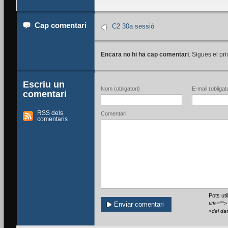
Cap comentari
C2 30a sessió
Encara no hi ha cap comentari
. Sigues el pri
Escriu un
Nom (obligatori)
E-mail (obligato
comentari
RSS dels
Comentari
comentaris
Pots ut
title=""
<del da