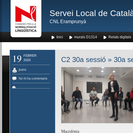
Servei Local de Català
CNL Eramprunyà
Inici
murals D1314
Relats digitals
19
FEBRER
C2 30a sessió
» 30a se
2020
jsans
No hi ha comentaris
Macedònia