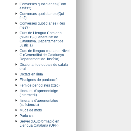
Converses quotidianes (Com
estàs?)
Converses quotidianes (Qui
és?)
Converses quotidianes (Res
més?)
Curs de Llengua Catalana
(nivell B) (Generalitat de
Catalunya. Departament de
Justícia)
Curs de llengua catalana. Nivell
C (Generalitat de Catalunya.
Departament de Justícia)
Diccionari de dubtes de català
oral
Dictats en línia
Els signes de puntuació
Fem de periodistes (xtec)
Itineraris d'aprenentatge
(intermedi)
Itineraris d'aprenentatge
(suficiència)
Muds de mots
Parla.cat
Servei d'Autoformació en
Llengua Catalana (UPF)