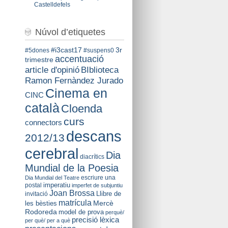
Castelldefels
Núvol d’etiquetes
#i3cast17
3r
#5dones
#suspens0
accentuació
trimestre
BIblioteca
article d'opinió
Ramon Fernàndez Jurado
Cinema en
CINC
català
Cloenda
curs
connectors
descans
2012/13
cerebral
Dia
diacrítics
Mundial de la Poesia
escriure una
Dia Mundial del Teatre
imperatiu
postal
imperfet de subjuntiu
Joan Brossa
Llibre de
invitació
matrícula
Mercè
les bèsties
Rodoreda
model de prova
perquè/
precisió lèxica
per què/ per a què