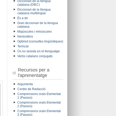
Diccionari de la llengua
catalana (DIEC)
Diccionari de la llengua
catalana multilingüe
És a dir
Gran diccionari de la llengua
catalana
Majúscules i minúscules
Neolosfera
Optimot (consultes lingüístiques)
Termcat
Ús no sexista en el llenguatge
Verbs catalans conjugats
Recursos per a
l'aprenentatge
Argumenta
Centre de Redacció
Comprensions orals Elemental
1 (Passos)
Comprensions orals Elemental
2 (Passos)
Comprensions orals Elemental
3 (Passos)