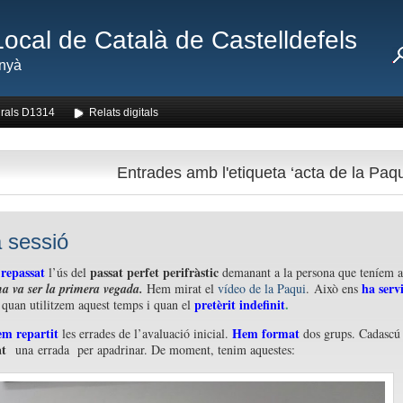
Local de Català de Castelldefels
nyà
rals D1314
Relats digitals
Entrades amb l'etiqueta ‘acta de la Paqu
 sessió
repassat
passat perfet perifràstic
l’ús del
demanant a la persona que teníem a
ha servi
a va ser la primera vegada.
Hem mirat el
vídeo de la Paqui
. Això ens
pretèrit indefinit
.
r quan utilitzem aquest temps i quan el
em repartit
Hem format
les errades de l’avaluació inicial.
dos grups. Cadascú
at
una errada per apadrinar. De moment, tenim aquestes: