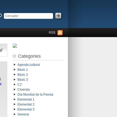
RSS
i’
Categories
Agenda cultural
Bàsic 1
Bàsic 2
l
Bàsic 3
t
C2
Cloenda
Dia Mundial de la Poesia
Elemental 1
Elemental 2
Elemental 3
General