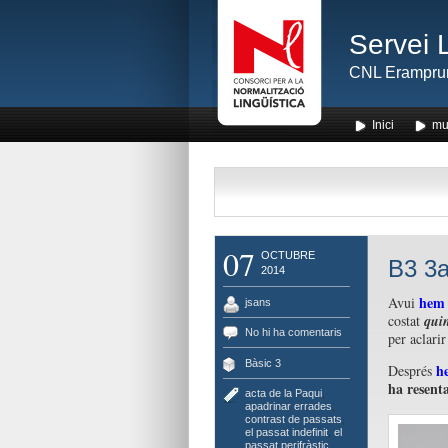
Servei 
CNL Erampru
Inici
mu
07
OCTUBRE
B3 3a
2014
hem 
Avui
jsans
costat
quin
No hi ha comentaris
per aclari
Bàsic 3
h
Després
ha resent
acta de la Paqui
,
apadrinar errades
,
contrast de passats
,
el passat indefinit
,
el
passat perifràstic
,