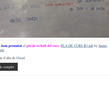
hem presentat
pla de treball del curs
,
el
.
PLA DE CURS B3.pdf
by
Jaume
ehí
se d’alta de
Gmai
l.
le complet