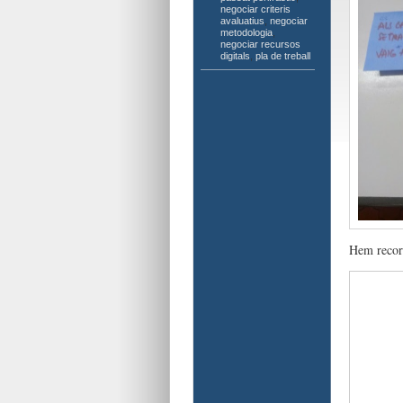
negociar criteris
avaluatius
,
negociar
metodologia
,
negociar recursos
digitals
,
pla de treball
Hem recor