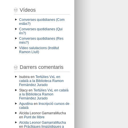
Vídeos
Converses quotidianes (Com
estàs?)
Converses quotidianes (Qui
és?)
Converses quotidianes (Res
més?)
Vídeo salutacions (Institut
Ramon Llull)
Darrers comentaris
lsubira
en
Tertúlies VxL en
català a la Biblioteca Ramon
Fernàndez Jurado
Stacy
en
Tertúlies VxL en català
a la Biblioteca Ramon
Fernàndez Jurado
Agustina
en
Inscripció cursos de
català
Alcida Leonor GamarraMucha
en
Punt de llibre
Alcida Leonor GamarraMucha
en
Pràctiques lingüístiques a