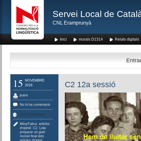
Servei Local de Català
CNL Eramprunyà
Inici
murals D1314
Relats digitals
Entrad
15
NOVEMBRE
C2 12a sessió
2018
jsans
No hi ha comentaris
Sense categoria
#AnyFabra
,
articles
d'opinió
,
C2
,
Lola
,
preparar un guió
,
revisió final dels
articles d'opinó
,