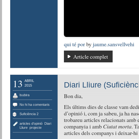
qui té por
by
jaume.sansvellvehi
Article complet
13
ABRIL
Diari Lliure (Suficiènc
2015
Bon dia,
lsubira
No hi ha comentaris
Els últims dies de classe vam dedi
d’opinió i, com ja sabeu, ja ha nas
Suficiència 2
trobareu articles relacionats amb
articles d'opinió
,
Diari
companyia i amb
Ciutat morta
. T
Lliure
,
projecte
articles dels companys i deixar-h