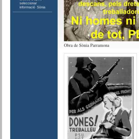
seleccionar
informació
,
Sònia
Obra de Sònia Parramona