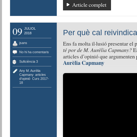
Article complet
09
JULIOL
Per què cal reivindi
2018
Ens fa molta il·lusió presentar el
jsans
té por de M. Aurèlia Capmany?
E
No hi ha comentaris
articles d’opinió que argumenten p
Aurèlia Capmany
Suficiència 3
Any M. Aurèlia
Capmany
,
articles
d'opinió
,
Curs 2017-
18