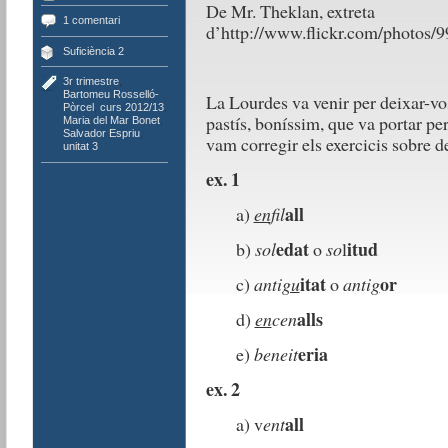
De Mr. Theklan, extreta
1 comentari
d’http://www.flickr.com/photo
Suficiència 2
3r trimestre
,
Bartomeu Rosselló-
La Lourdes va venir per deixar-vos 
Pòrcel
,
curs 2012/13
,
pastís, boníssim, que va portar per
Maria del Mar Bonet
,
Salvador Espriu
,
vam corregir els exercicis sobre d
unitat 3
ex. 1
all
a)
en
fil
edat
itud
b)
sol
o
so
l
itat
or
c)
anti
gu
o
anti
g
alls
d)
en
cen
eria
e)
beneit
ex. 2
all
a) v
ent