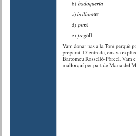
b)
bad
oqu
eria
or
c)
brillant
et
d)
pit
all
e)
fre
g
Vam donar pas a la Toni perquè po
preparat. D’entrada, ens va explic
Bartomeu Rosselló-Pòrcel. Vam es
mallorquí per part de Maria del M