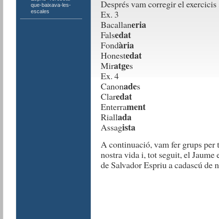
Després vam corregir el exercicis
que-baixava-les-
escales
Ex. 3
eria
Bacallan
edat
Fals
ària
Fond
edat
Honest
atge
Mir
s
Ex. 4
ade
Canon
s
edat
Clar
ment
Enterra
ada
Riall
ista
Assag
A continuació, vam fer grups per 
nostra vida i, tot seguit, el Jaume
de Salvador Espriu a cadascú de n