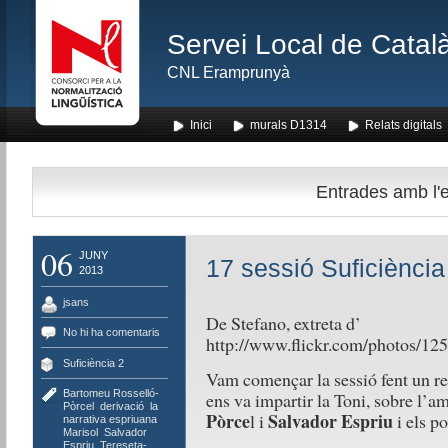
Servei Local de Català
CNL Eramprunyà
Inici
murals D1314
Relats digitals
Entrades amb l'e
06
JUNY
17 sessió Suficiència
2013
jsans
De Stefano, extreta d’
No hi ha comentaris
http://www.flickr.com/photos/
Suficiència 2
Vam començar la sessió fent un rec
Bartomeu Rosselló-
ens va impartir la Toni, sobre l’am
Pòrcel
,
derivació
,
la
Pòrce
Salvador Espriu
l i
i els p
narrativa espriuana
,
Marisol
,
Salvador
Espriu
,
Tereseta-