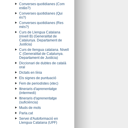
Converses quotidianes (Com
estàs?)
Converses quotidianes (Qui
és?)
Converses quotidianes (Res
més?)
Curs de Llengua Catalana
(nivell B) (Generalitat de
Catalunya. Departament de
Justícia)
Curs de llengua catalana. Nivell
C (Generalitat de Catalunya.
Departament de Justícia)
Diccionari de dubtes de català
oral
Dictats en línia
Els signes de puntuació
Fem de periodistes (xtec)
Itineraris d'aprenentatge
(intermedi)
Itineraris d'aprenentatge
(suficiència)
Muds de mots
Parla.cat
Servei d'Autoformació en
Llengua Catalana (UPF)