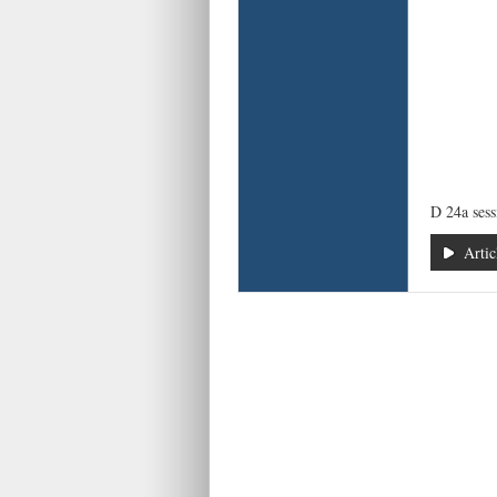
D 24a ses
Artic