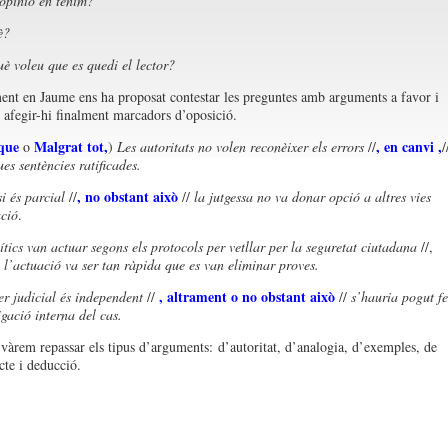
opinió en tenim?
è?
 voleu que es quedi el lector?
ent en Jaume ens ha proposat contestar les preguntes amb arguments a favor i
i afegir-hi finalment marcadors d’oposició.
 que
Malgrat tot,
, en canvi ,
o
)
Les autoritats no volen reconèixer els errors
//
/
ues sentències ratificades.
, no obstant això
i és parcial
//
//
la jutgessa no va donar opció a altres vies
ació
.
ítics van actuar segons els protocols per vetllar per la seguretat ciutadana
//,
/
l’actuació va ser tan ràpida que es van eliminar proves.
, altrament o no obstant això
r judicial és independent
//
//
s’hauria pogut fe
igació interna del cas.
vàrem repassar els tipus d’arguments: d’autoritat, d’analogia, d’exemples, de
cte i deducció.