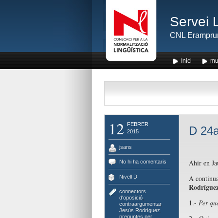
Servei 
CNL Erampru
Inici
mu
12
FEBRER
D 24a
2015
jsans
Ahir en Ja
No hi ha comentaris
Nivell D
A continua
Rodrígue
connectors
d'oposició
,
1.-
Per què
contraargumentar
,
Jesús Rodríguez
,
preguntes per