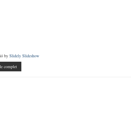
sió by
Slidely Slideshow
le complet