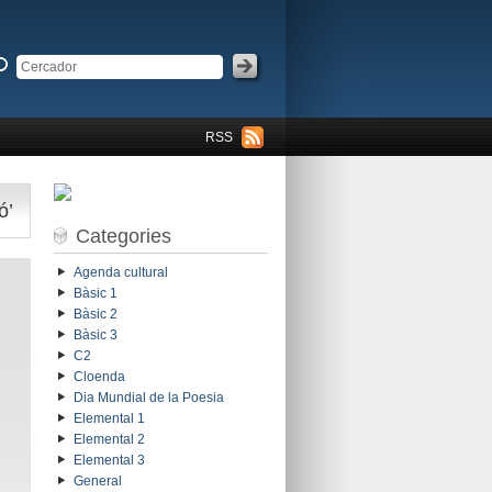
RSS
ó’
Categories
Agenda cultural
Bàsic 1
Bàsic 2
Bàsic 3
C2
Cloenda
Dia Mundial de la Poesia
Elemental 1
Elemental 2
Elemental 3
General