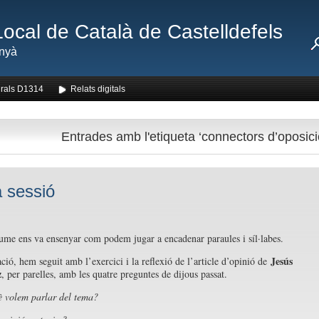
Local de Català de Castelldefels
nyà
rals D1314
Relats digitals
Entrades amb l'etiqueta ‘connectors d’oposici
 sessió
ume ens va ensenyar com podem jugar a encadenar paraules i síl·labes.
Jesús
ció, hem seguit amb l’exercici i la reflexió de l’article d’opinió de
z
, per parelles, amb les quatre preguntes de dijous passat.
 volem parlar del tema?