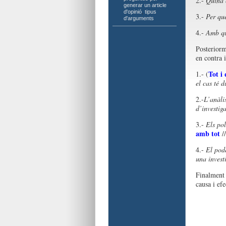
2.-
Quina 
generar un article
d'opinió
,
tipus
3.-
Per qu
d'arguments
4.-
Amb què
Posteriorm
en contra 
Tot i
1.- (
el cas té d
2.-
L’anàlis
d’investig
3.-
Els pol
amb tot
/
4.-
El pode
una invest
Finalment 
causa i efe