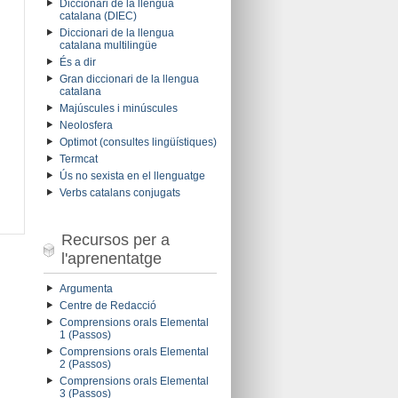
Diccionari de la llengua
catalana (DIEC)
Diccionari de la llengua
catalana multilingüe
És a dir
Gran diccionari de la llengua
catalana
Majúscules i minúscules
Neolosfera
Optimot (consultes lingüístiques)
Termcat
Ús no sexista en el llenguatge
Verbs catalans conjugats
Recursos per a
l'aprenentatge
Argumenta
Centre de Redacció
Comprensions orals Elemental
1 (Passos)
Comprensions orals Elemental
2 (Passos)
Comprensions orals Elemental
3 (Passos)