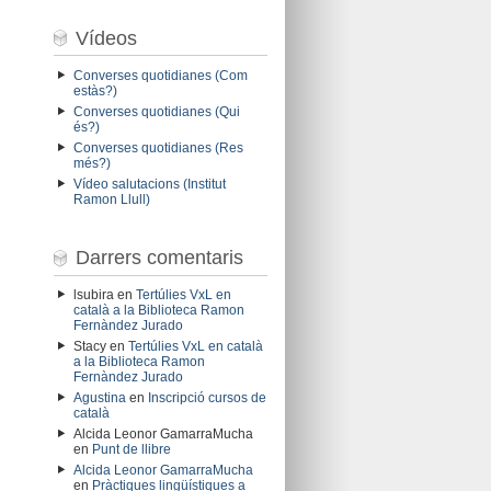
Vídeos
Converses quotidianes (Com
estàs?)
Converses quotidianes (Qui
és?)
Converses quotidianes (Res
més?)
Vídeo salutacions (Institut
Ramon Llull)
Darrers comentaris
lsubira
en
Tertúlies VxL en
català a la Biblioteca Ramon
Fernàndez Jurado
Stacy
en
Tertúlies VxL en català
a la Biblioteca Ramon
Fernàndez Jurado
Agustina
en
Inscripció cursos de
català
Alcida Leonor GamarraMucha
en
Punt de llibre
Alcida Leonor GamarraMucha
en
Pràctiques lingüístiques a