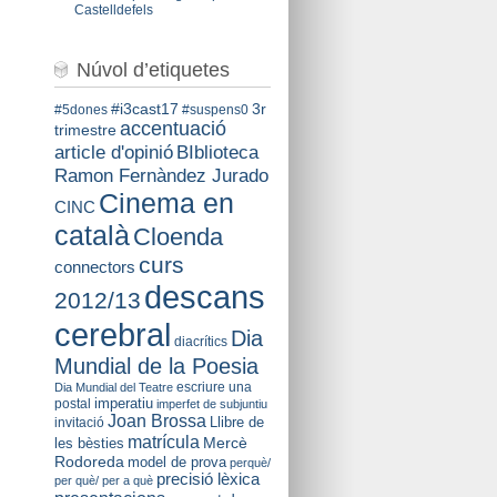
Castelldefels
Núvol d’etiquetes
#i3cast17
3r
#5dones
#suspens0
accentuació
trimestre
BIblioteca
article d'opinió
Ramon Fernàndez Jurado
Cinema en
CINC
català
Cloenda
curs
connectors
descans
2012/13
cerebral
Dia
diacrítics
Mundial de la Poesia
escriure una
Dia Mundial del Teatre
imperatiu
postal
imperfet de subjuntiu
Joan Brossa
Llibre de
invitació
matrícula
Mercè
les bèsties
Rodoreda
model de prova
perquè/
precisió lèxica
per què/ per a què