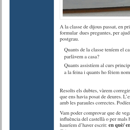
A la classe de dijous passat, en p
formular dues preguntes, per ajudar
postgrau.
Quants de la classe teníem el ca
parlàvem a casa?
Quants assistíem al curs princi
a la feina i quants ho fèiem no
Resolts els dubtes, vàrem corregir 
que ens havia posat de deures. L’e
amb les paraules correctes. Podíe
Vam poder comprovar que de vega
influència del castellà o per mals 
en què/ en
hauríem d’haver escrit: