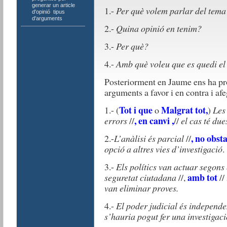
generar un article
1.-
Per què volem parlar del tema
d'opinió
,
tipus
d'arguments
2.-
Quina opinió en tenim?
3.-
Per què?
4.-
Amb què voleu que es quedi el 
Posteriorment en Jaume ens ha pr
arguments a favor i en contra i af
Tot i que
Malgrat tot,
1.- (
o
)
Les 
, en canvi ,
errors
//
//
el cas té due
, no obst
2.-
L’anàlisi és parcial
//
opció a altres vies d’investigació
.
3.-
Els polítics van actuar segons 
amb tot
seguretat ciutadana
//,
//
van eliminar proves.
4.-
El poder judicial és independe
s’hauria pogut fer una investigaci