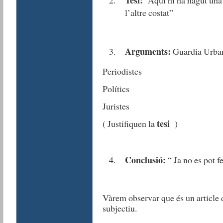
Tesi:
“Aquí hi ha hagut una 
l’altre costat”
Arguments:
Guardia Urba
Periodistes
Polítics
Juristes
tesi
( Justifiquen la
)
Conclusió:
“ Ja no es pot f
Vàrem observar que és un article 
subjectiu.