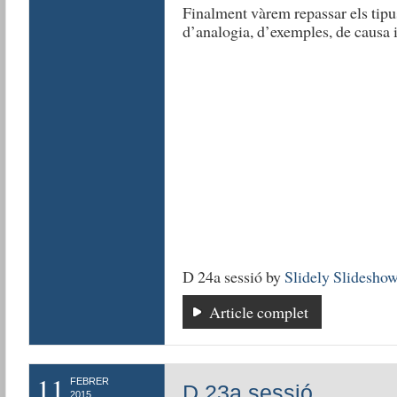
Finalment vàrem repassar els tipu
d’analogia, d’exemples, de causa i
D 24a sessió by
Slidely Slidesho
Article complet
11
FEBRER
D 23a sessió
2015