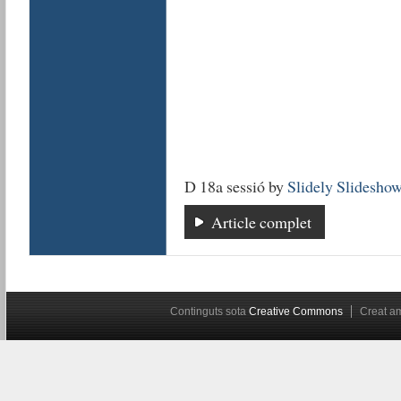
D 18a sessió by
Slidely Slidesho
Article complet
Continguts sota
Creative Commons
Creat 