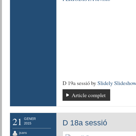
D 19a sessió by
Slidely Slidesho
Article complet
21
GENER
D 18a sessió
2015
jsans