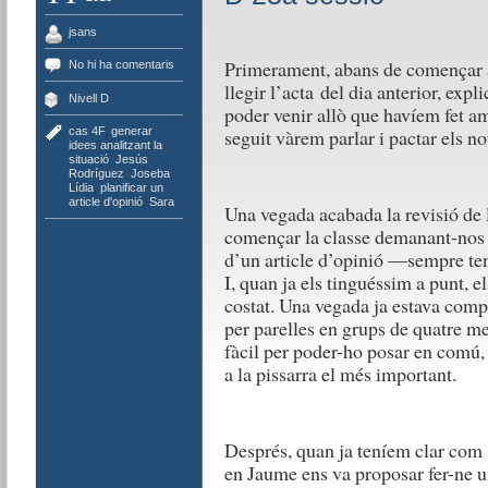
jsans
Primerament, abans de començar a
No hi ha comentaris
llegir l’acta del dia anterior, ex
Nivell D
poder venir allò que havíem fet am
cas 4F
,
generar
seguit vàrem parlar i pactar els n
idees analitzant la
situació
,
Jesús
Rodríguez
,
Joseba
,
Lídia
,
planificar un
article d'opinió
,
Sara
Una vegada acabada la revisió de 
començar la classe demanant-nos q
d’un article d’opinió —sempre te
I, quan ja els tinguéssim a punt,
costat. Una vegada ja estava comp
per parelles en grups de quatre 
fàcil per poder-ho posar en comú
a la pissarra el més important.
Després, quan ja teníem clar com s
en Jaume ens va proposar fer-ne un