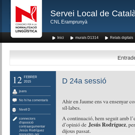
Servei Local de Català
CNL Eramprunyà
Inici
murals D1314
Relats digitals
Entrade
12
FEBRER
D 24a sessió
2015
jsans
Ahir en Jaume ens va ensenyar co
No hi ha comentaris
síl·labes.
Nivell D
A continuació, hem seguit amb l’exe
connectors
d'oposició
,
Jesús Rodríguez
d’opinió de
, pe
contraargumentar
,
dijous passat.
Jesús Rodríguez
,
preguntes per