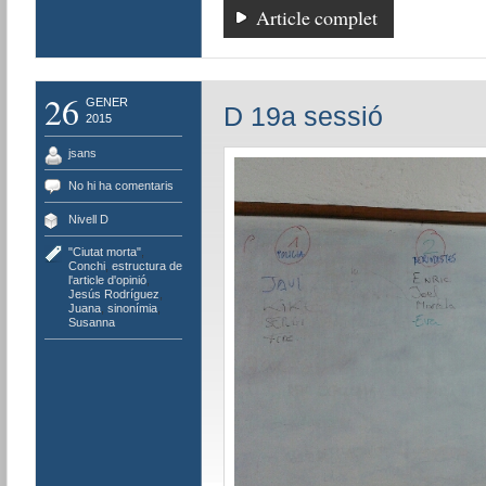
Article complet
26
GENER
D 19a sessió
2015
jsans
No hi ha comentaris
Nivell D
"Ciutat morta"
,
Conchi
,
estructura de
l'article d'opinió
,
Jesús Rodríguez
,
Juana
,
sinonímia
,
Susanna