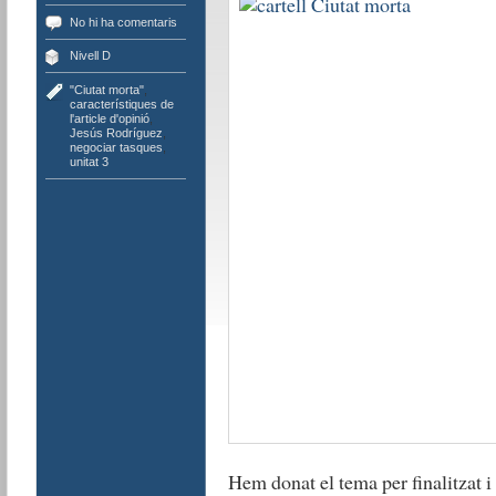
No hi ha comentaris
Nivell D
"Ciutat morta"
,
característiques de
l'article d'opinió
,
Jesús Rodríguez
,
negociar tasques
,
unitat 3
Hem donat el tema per finalitzat 