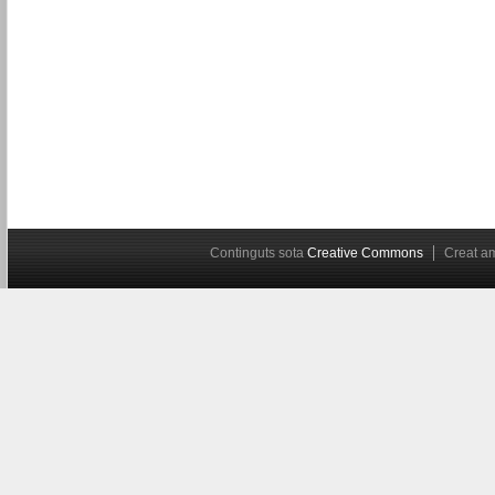
Continguts sota
Creative Commons
Creat 