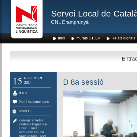
Servei Local de Català
CNL Eramprunyà
Inici
murals D1314
Relats digitals
Entrad
15
NOVEMBRE
D 8a sessió
2014
jsans
No hi ha comentaris
Nivell D
corregir errades
,
cortesia lingüística
,
Enric
,
Ernest
,
intervenir en una
taula rodona
,
Joel
,