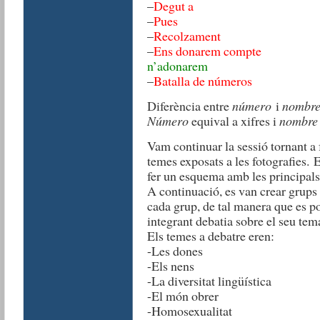
–
Degut a
–
Pues
–
Recolzament
–
Ens donarem compte
n’adonarem
–
Batalla de números
Diferència entre
número
i
nombr
Número
equival a xifres i
nombre
Vam continuar la sessió tornant a 
temes exposats a les fotografies. 
fer un esquema amb les principals
A continuació, es van crear grups
cada grup, de tal manera que es p
integrant debatia sobre el seu tem
Els temes a debatre eren:
-Les dones
-Els nens
-La diversitat lingüística
-El món obrer
-Homosexualitat