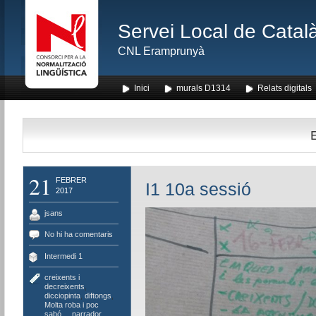
Servei Local de Català
CNL Eramprunyà
Inici
murals D1314
Relats digitals
E
21
FEBRER
I1 10a sessió
2017
jsans
No hi ha comentaris
Intermedi 1
creixents i
decreixents
,
dicciopinta
,
diftongs
,
Molta roba i poc
sabó...
,
narrador
,