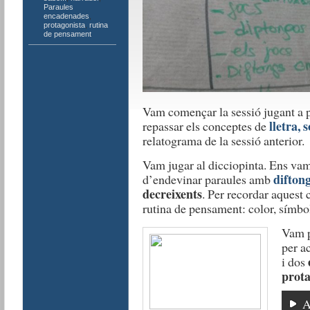
Paraules
encadenades
,
protagonista
,
rutina
de pensament
Vam començar la sessió jugant a 
lletra, s
repassar els conceptes de
relatograma de la sessió anterior.
Vam jugar al dicciopinta. Ens va
difton
d’endevinar paraules amb
decreixents
. Per recordar aquest
rutina de pensament: color, símbol
Vam p
per a
i dos
prota
A