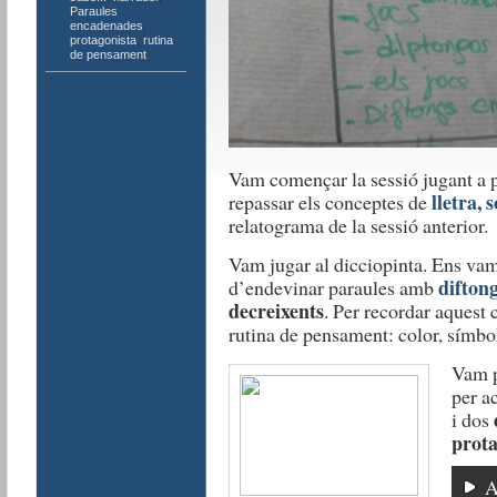
Paraules
encadenades
,
protagonista
,
rutina
de pensament
Vam començar la sessió jugant a 
lletra, s
repassar els conceptes de
relatograma de la sessió anterior.
Vam jugar al dicciopinta. Ens va
difton
d’endevinar paraules amb
decreixents
. Per recordar aquest
rutina de pensament: color, símbol
Vam p
per a
i dos
prota
A