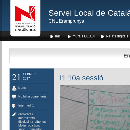
Servei Local de Català
CNL Eramprunyà
Inici
murals D1314
Relats digitals
En
21
FEBRER
I1 10a sessió
2017
jsans
No hi ha comentaris
Intermedi 1
creixents i
decreixents
,
dicciopinta
,
diftongs
,
Molta roba i poc
sabó...
,
narrador
,