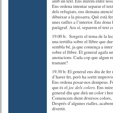
amb un text. Ens mirem entre nosal
Ens ordena intentar separar el text,
dels refugiats, ens demana atenci
dibuixar a la pissarra. Què està f
unes ratlles a l’interior. Ens dona 
paràgraf. Ara sí, separem el text 
19.00 h: Sorgeix el tema de la le
una tertúlia sobre el llibre que du
sembla bé, ja que comença a inter
sobre el llibre. El general agafa u
anotacions. Cada cop que algun ref
tramant?
19.30 h: El general ens diu de fer
d’haver fet, però ha sortit improvis
Ens ordena posar-nos dempeus. Fe
que és el
joc dels colors.
Ens mirem
general diu que dirà un color i he
Comencem dient diversos colors,
Després d’algunes rialles, acabem 
divertit.