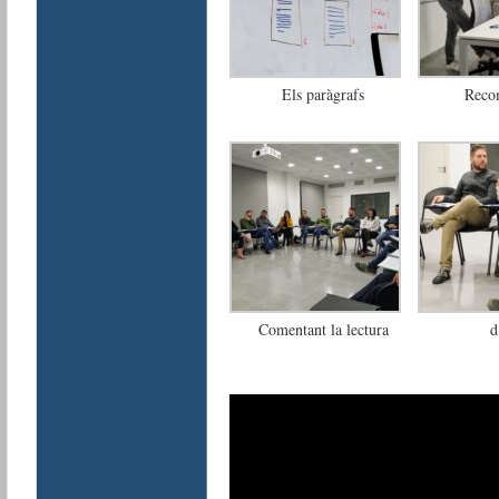
Els paràgrafs
Reco
Comentant la lectura
d