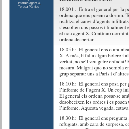
informe agent X
,
Teresa Pàmies
18.00 h: Entra el general per la p
ordena que ens posem a dormir. To
realitza el canvi d’agents infiltra
s’escolten uns passos i finalment e
el nou agent X. Continuo dormint f
ordena despertar.
18.05 h: El general ens comunica 
X. A més, li falta algun bolero i a
veritat, no se’l veu gaire enfadat
mesura. Malgrat que no sembla enfa
grup separat: uns a Paris i d’altre
18.10 h: El general ens posa per
l’informe de l’agent X. Un cop inic
El general els ordena posar-se amb
desobeeixen les ordres i es posen 
l’informe. Aquesta vegada, estava 
18.30 h: El general ens pregunta
refugiats, amb cara de sorpresa, c