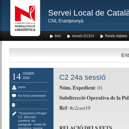
Servei Local de Català
CNL Eramprunyà
Inici
murals D1314
Relats digitals
Ent
14
GENER
C2 24a sessió
2020
Núm. Expedient
: 01
jsans
No hi ha comentaris
Subdirecció Operativa de la Pol
Sense categoria
Ref
: #c2cast19
"Testament a Praga"
,
C2
,
descans
cerebral
,
els
paràgrafs
,
model de
RELACIÓ DELS FETS
ressenya
,
revisar