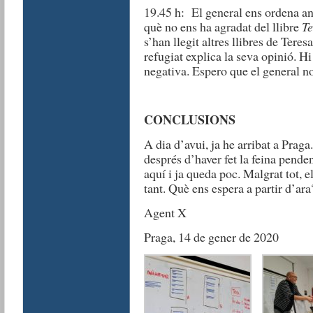
19.45 h: El general ens ordena an
què no ens ha agradat del llibre
Te
s’han llegit altres llibres de Ter
refugiat explica la seva opinió. H
negativa. Espero que el general no
CONCLUSIONS
A dia d’avui, ja he arribat a Praga.
després d’haver fet la feina penden
aquí i ja queda poc. Malgrat tot, e
tant. Què ens espera a partir d’ara
Agent X
Praga, 14 de gener de 2020