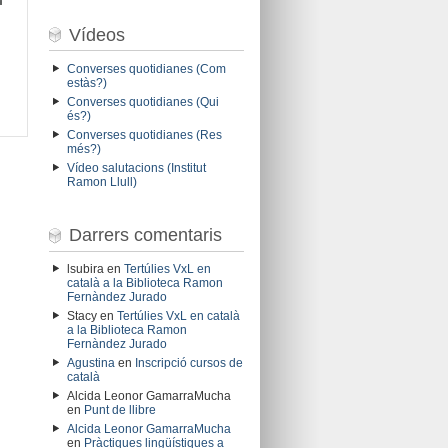
Vídeos
Converses quotidianes (Com
estàs?)
Converses quotidianes (Qui
és?)
Converses quotidianes (Res
més?)
Vídeo salutacions (Institut
Ramon Llull)
Darrers comentaris
lsubira
en
Tertúlies VxL en
català a la Biblioteca Ramon
Fernàndez Jurado
Stacy
en
Tertúlies VxL en català
a la Biblioteca Ramon
Fernàndez Jurado
Agustina
en
Inscripció cursos de
català
Alcida Leonor GamarraMucha
en
Punt de llibre
Alcida Leonor GamarraMucha
en
Pràctiques lingüístiques a