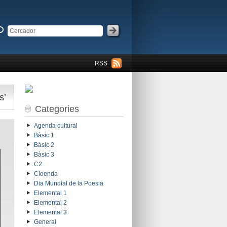
RSS
s’
Categories
Agenda cultural
Bàsic 1
Bàsic 2
Bàsic 3
C2
Cloenda
Dia Mundial de la Poesia
Elemental 1
Elemental 2
Elemental 3
General