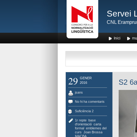
Servei 
CNL Erampru
Inici
mu
29
GENER
S2 6a
2016
jsans
No hi ha comentaris
Suficiència 2
1r repte
,
base
d'orientació
,
carta
formal
,
emblemes del
curs
,
Joan Brossa
,
MACBA