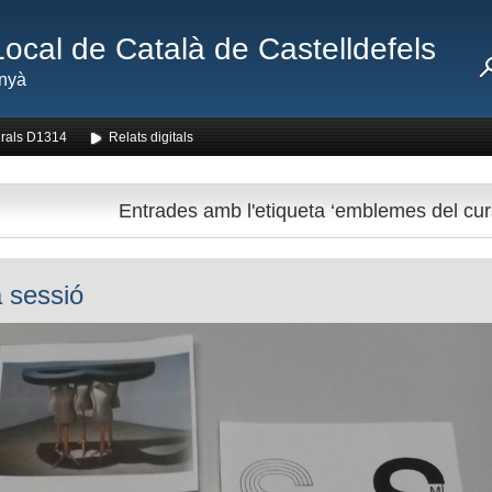
Local de Català de Castelldefels
nyà
rals D1314
Relats digitals
Entrades amb l'etiqueta ‘emblemes del cur
 sessió