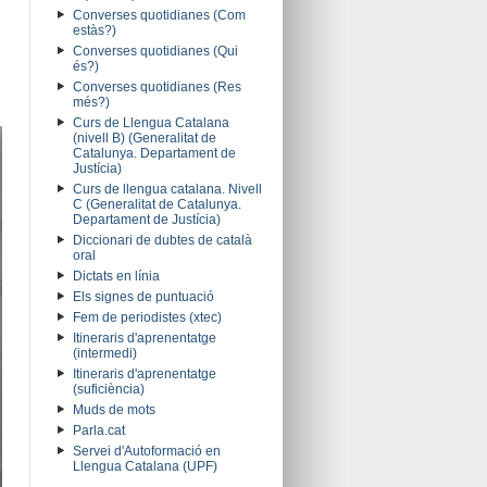
Converses quotidianes (Com
estàs?)
Converses quotidianes (Qui
és?)
Converses quotidianes (Res
més?)
Curs de Llengua Catalana
(nivell B) (Generalitat de
Catalunya. Departament de
Justícia)
Curs de llengua catalana. Nivell
C (Generalitat de Catalunya.
Departament de Justícia)
Diccionari de dubtes de català
oral
Dictats en línia
Els signes de puntuació
Fem de periodistes (xtec)
Itineraris d'aprenentatge
(intermedi)
Itineraris d'aprenentatge
(suficiència)
Muds de mots
Parla.cat
Servei d'Autoformació en
Llengua Catalana (UPF)