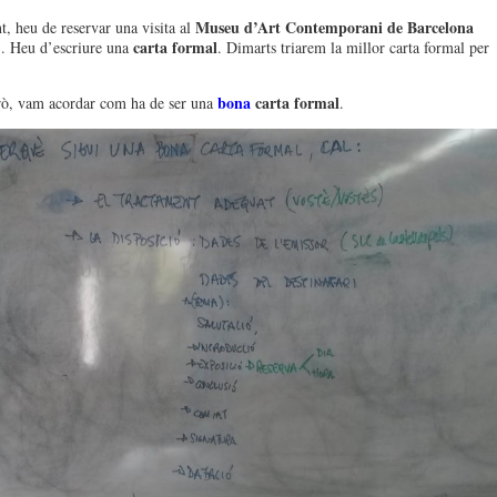
Museu d’Art Contemporani de Barcelona
 heu de reservar una visita al
)
carta formal
. Heu d’escriure una
. Dimarts triarem la millor carta formal per
bona
carta formal
rò, vam acordar com ha de ser una
.