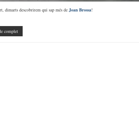
Joan Brossa
rt, dimarts descobrirem qui sap més de
!
le complet