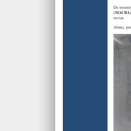
De moment,
(MACBA
enviar.
Abans, pe