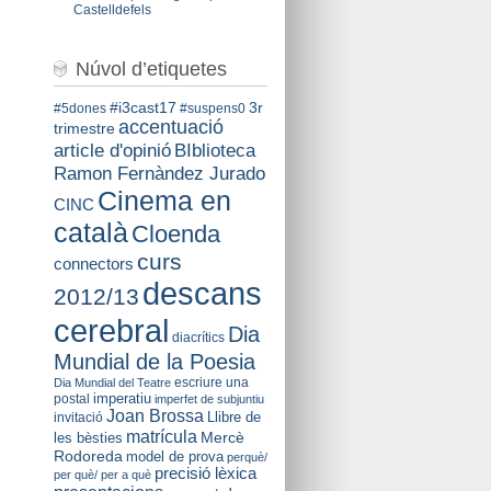
Castelldefels
Núvol d’etiquetes
#i3cast17
3r
#5dones
#suspens0
accentuació
trimestre
BIblioteca
article d'opinió
Ramon Fernàndez Jurado
Cinema en
CINC
català
Cloenda
curs
connectors
descans
2012/13
cerebral
Dia
diacrítics
Mundial de la Poesia
escriure una
Dia Mundial del Teatre
imperatiu
postal
imperfet de subjuntiu
Joan Brossa
Llibre de
invitació
matrícula
Mercè
les bèsties
Rodoreda
model de prova
perquè/
precisió lèxica
per què/ per a què