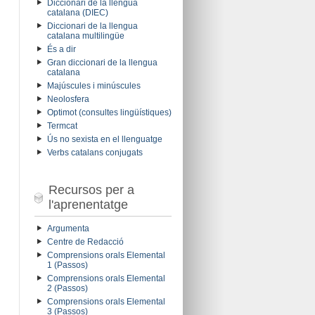
Diccionari de la llengua
catalana (DIEC)
Diccionari de la llengua
catalana multilingüe
És a dir
Gran diccionari de la llengua
catalana
Majúscules i minúscules
Neolosfera
Optimot (consultes lingüístiques)
Termcat
Ús no sexista en el llenguatge
Verbs catalans conjugats
Recursos per a
l'aprenentatge
Argumenta
Centre de Redacció
Comprensions orals Elemental
1 (Passos)
Comprensions orals Elemental
2 (Passos)
Comprensions orals Elemental
3 (Passos)