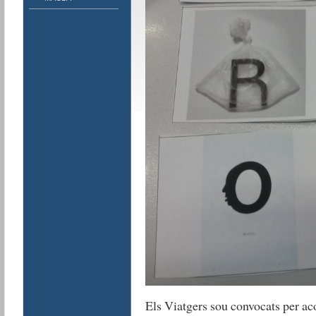
Els Viatgers sou convocats per ac