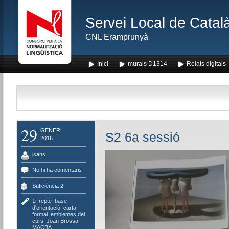
Servei Local de Català
CNL Eramprunyà
Inici
murals D1314
Relats digitals
29
GENER
S2 6a sessió
2016
jsans
No hi ha comentaris
Suficiència 2
1r repte
,
base
d'orientació
,
carta
formal
,
emblemes del
curs
,
Joan Brossa
,
MACBA