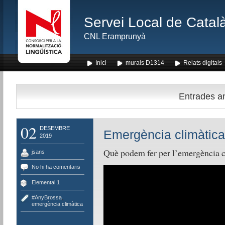
Servei Local de Català
CNL Eramprunyà
Inici
murals D1314
Relats digitals
Entrades am
02
DESEMBRE
Emergència climàtica
2019
Què podem fer per l’emergència cl
jsans
No hi ha comentaris
Elemental 1
#AnyBrossa
,
emergència climàtica