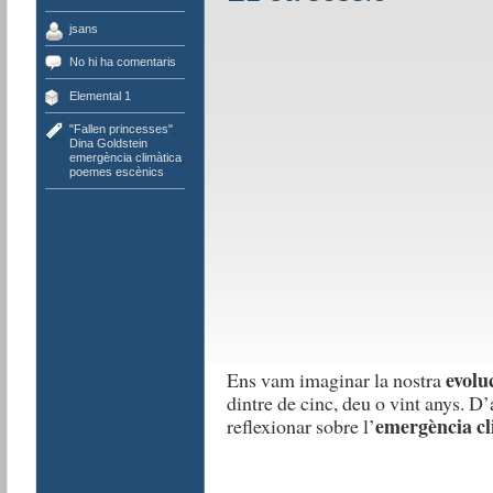
jsans
No hi ha comentaris
Elemental 1
"Fallen princesses"
,
Dina Goldstein
,
emergència climàtica
,
poemes escènics
evolu
Ens vam imaginar la nostra
dintre de cinc, deu o vint anys. 
emergència cl
reflexionar sobre l’