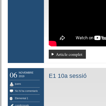
Article complet
06
NOVEMBRE
E1 10a sessió
2019
jsans
No hi ha comentaris
Elemental 1
condicionals
,