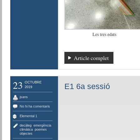
Les tres edats
Article complet
23
OCTUBRE
E1 6a sessió
2019
jsans
No hi ha comentaris
Elemental 1
decàleg
,
emergència
climàtica
,
poemes
objectes