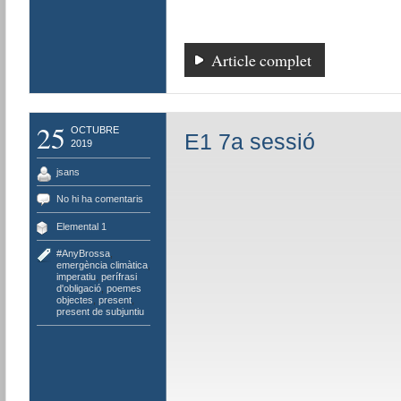
Article complet
25
OCTUBRE
E1 7a sessió
2019
jsans
No hi ha comentaris
Elemental 1
#AnyBrossa
,
emergència climàtica
,
imperatiu
,
perífrasi
d'obligació
,
poemes
objectes
,
present
,
present de subjuntiu