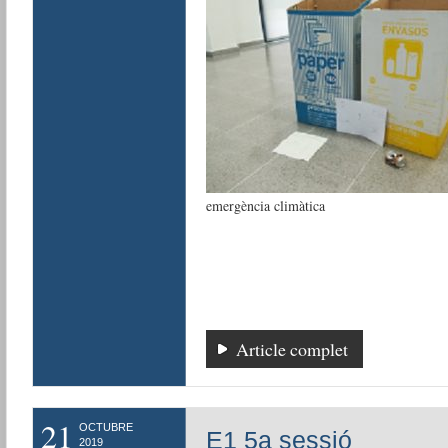
emergència climàtica
Article complet
21
OCTUBRE
E1 5a sessió
2019