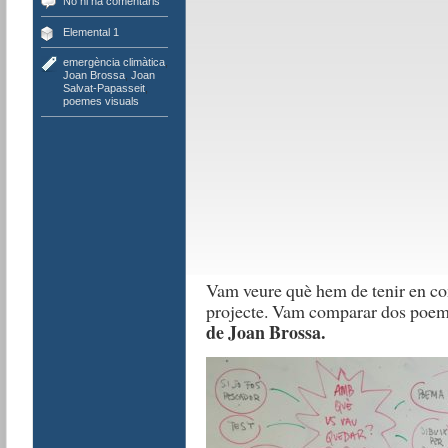
No hi ha comentaris
Elemental 1
emergència climàtica
,
Joan Brossa
,
Joan
Salvat-Papasseit
,
poemes visuals
Vam veure què hem de tenir en com
projecte. Vam comparar dos poem
de Joan Brossa.