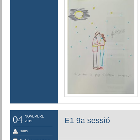
04
NOVEMBRE
E1 9a sessió
2019
jsans